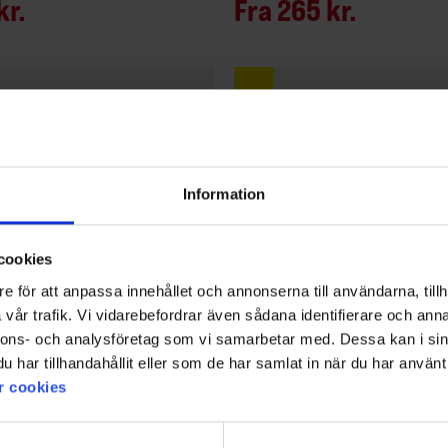
kr.
Fra
265 kr.
Information
cookies
e för att anpassa innehållet och annonserna till användarna, tillh
vår trafik. Vi vidarebefordrar även sådana identifierare och anna
nnons- och analysföretag som vi samarbetar med. Dessa kan i sin
har tillhandahållit eller som de har samlat in när du har använt 
r cookies
1476
Vurdering:
4.4 ud af 5 stjerner
EP-Collection