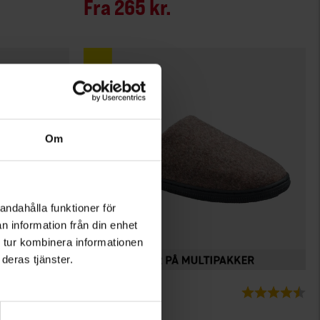
Fra
265 kr.
Om
andahålla funktioner för
n information från din enhet
 tur kombinera informationen
deras tjänster.
3404
Vurdering:
4.2 ud af 5 stjerner
Vurdering:
4.4
EP-Collection