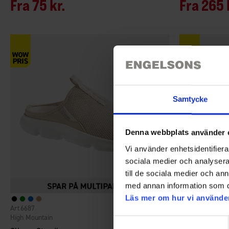
Fra
75 kr.
Fra
265 
Samtycke
Denna webbplats använder 
Vi använder enhetsidentifierar
sociala medier och analysera 
till de sociala medier och a
med annan information som du 
Läs mer om hur vi använde
6687
3404
Vurdering:
4.4 ud af 5 stjerner
High Mountain
EP-Collection
Samtyckesval