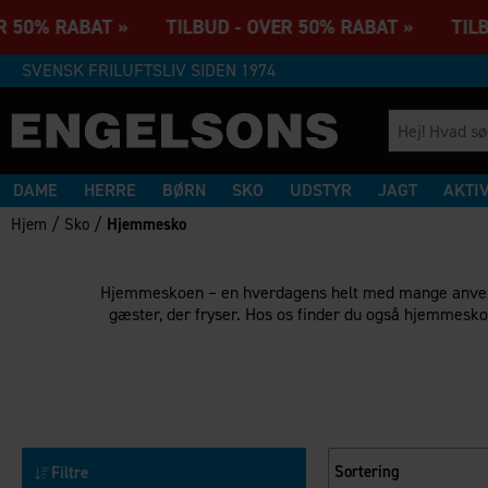
R 50% RABAT » TILBUD - OVER 50% RABAT » TILB
SVENSK FRILUFTSLIV SIDEN 1974
DAME
HERRE
BØRN
SKO
UDSTYR
JAGT
AKTI
/
/
Hjem
Sko
Hjemmesko
Hjemmeskoen – en hverdagens helt med mange anvendels
gæster, der fryser. Hos os finder du også hjemmesko 
Sortering
Filtre