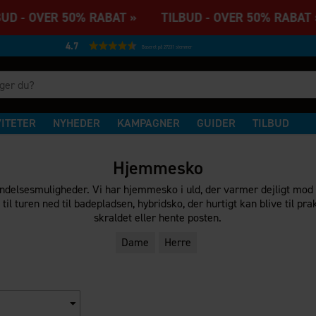
UD - OVER 50% RABAT » TILBUD - OVER 50% RABAT
4.7
Baseret på 27231 stemmer
VITETER
NYHEDER
KAMPAGNER
GUIDER
TILBUD
Hjemmesko
esmuligheder. Vi har hjemmesko i uld, der varmer dejligt mod kold
til turen ned til badepladsen, hybridsko, der hurtigt kan blive til p
skraldet eller hente posten.
Dame
Herre