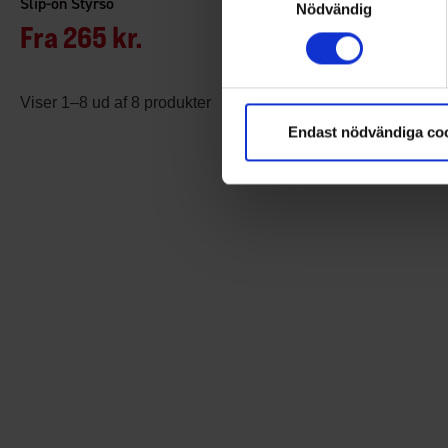
Slip-on Styrsö
Filt hjemmesk
Nödvändig
Fra
265 kr.
Fra
95 k
Viser 1–8 ud af 8 produkter
Endast nödvändiga co