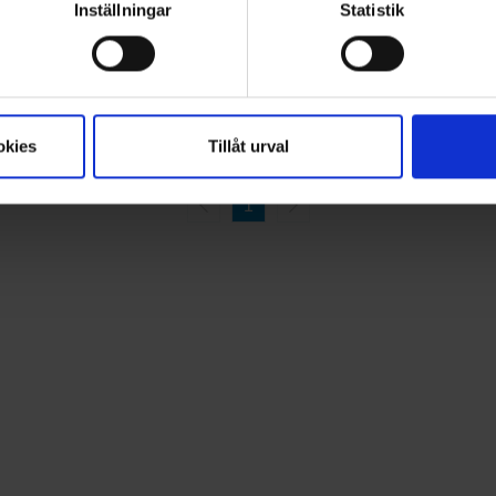
o
Hjemmesko Uld
Inställningar
Statistik
r.
Fra
189 kr.
okies
Tillåt urval
1