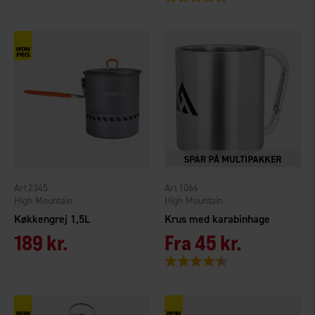
2345
1066
High Mountain
High Mountain
Køkkengrej 1,5L
Krus med karabinhage
189 kr.
Fra
45 kr.
Vurdering:
4.3 ud af 5 stjerner