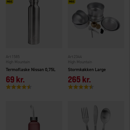
1585
2344
High Mountain
High Mountain
Termoflaske Nissan 0,75L
Stormkøkken Large
69 kr.
265 kr.
Vurdering:
4.5 ud af 5 stjerner
Vurdering:
4.1 ud af 5 stjerner