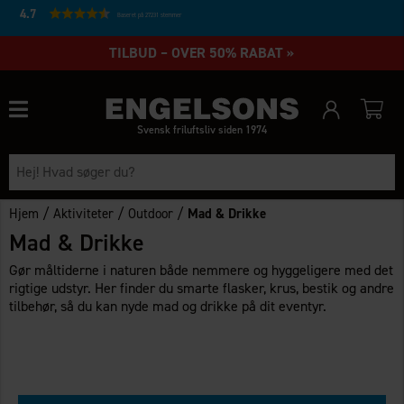
4.7
Baseret på 27231 stemmer
TILBUD – OVER 50% RABAT »
Svensk friluftsliv siden 1974
/
/
/
Hjem
Aktiviteter
Outdoor
Mad & Drikke
Mad & Drikke
Gør måltiderne i naturen både nemmere og hyggeligere med det
rigtige udstyr. Her finder du smarte flasker, krus, bestik og andre
tilbehør, så du kan nyde mad og drikke på dit eventyr.