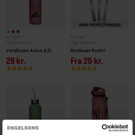
7225
2341
High Mountain
High Mountain
Vandflaske Active 0,5L
Bestiksæt Rustfri
29 kr.
Fra
25 kr.
Vurdering:
4.5 ud af 5 stjerner
Vurdering:
4.6 ud af 5 stjerner