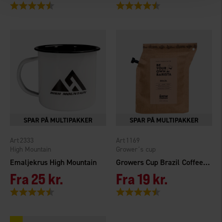
Vurdering:
4.8 ud af 5 stjerner
Vurdering:
4.7 ud af 5 stjerner
2333
1169
High Mountain
Grower´s cup
Emaljekrus High Mountain
Growers Cup Brazil Coffeebrewer 2 cups
Fra
25 kr.
Fra
19 kr.
Vurdering:
4.6 ud af 5 stjerner
Vurdering:
4.3 ud af 5 stjerner