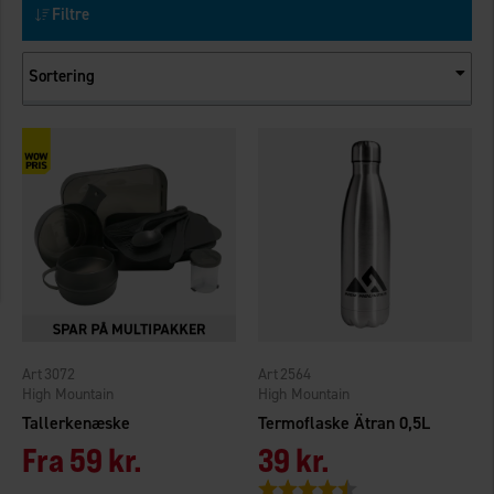
Filtre
Sortering
3072
2564
High Mountain
High Mountain
Tallerkenæske
Termoflaske Ätran 0,5L
Fra
59 kr.
39 kr.
Vurdering:
4.6 ud af 5 stjerner