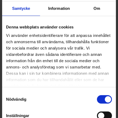
Samtycke
Information
Om
7225
7224
High Mountain
High Mountain
Vandflaske Active 0,5L
Vandflaske Active 1,0L
Denna webbplats använder cookies
29 kr.
45 kr.
Vi använder enhetsidentifierare för att anpassa innehållet
Vurdering:
4.5 ud af 5 stjerner
Vurdering:
4.5 ud af 5 stjerner
och annonserna till användarna, tillhandahålla funktioner
för sociala medier och analysera vår trafik. Vi
vidarebefordrar även sådana identifierare och annan
information från din enhet till de sociala medier och
annons- och analysföretag som vi samarbetar med.
Dessa kan i sin tur kombinera informationen med annan
information som du har tillhandahållit eller som de har
samlat in när du har använt deras tjänster.
Läs mer om hur vi använder cookies
Samtyckesval
Nödvändig
7225
2343
Inställningar
High Mountain
High Mountain