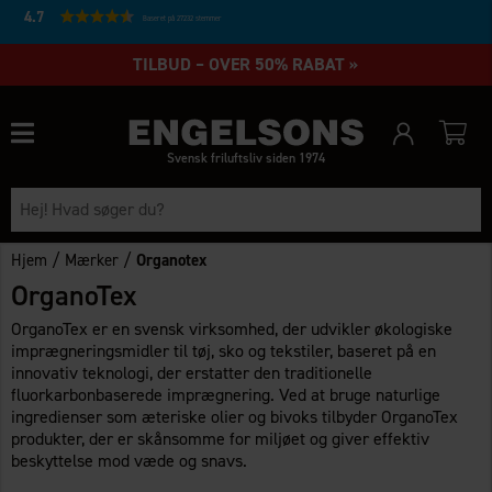
4.7
Baseret på 27232 stemmer
TILBUD – OVER 50% RABAT »
Svensk friluftsliv siden 1974
/
/
Hjem
Mærker
Organotex
OrganoTex
OrganoTex er en svensk virksomhed, der udvikler økologiske
imprægneringsmidler til tøj, sko og tekstiler, baseret på en
innovativ teknologi, der erstatter den traditionelle
fluorkarbonbaserede imprægnering. Ved at bruge naturlige
ingredienser som æteriske olier og bivoks tilbyder OrganoTex
produkter, der er skånsomme for miljøet og giver effektiv
beskyttelse mod væde og snavs.