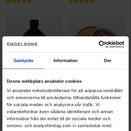
Samtycke
Information
Om
5000
5002
Denna webbplats använder cookies
OrganoTex
OrganoTex
Vi använder enhetsidentifierare för att anpassa innehållet
OrganoTex BioCare Sport Textile Wash
OrganoTex ShoeCare Leather Wax
och annonserna till användarna, tillhandahålla funktioner
115 kr.
99 kr.
för sociala medier och analysera vår trafik. Vi
Vurdering:
4.5 ud af 5 stjerner
Vurdering:
4.4 ud af 5 stjerner
vidarebefordrar även sådana identifierare och annan
information från din enhet till de sociala medier och
annons- och analysföretag som vi samarbetar med.