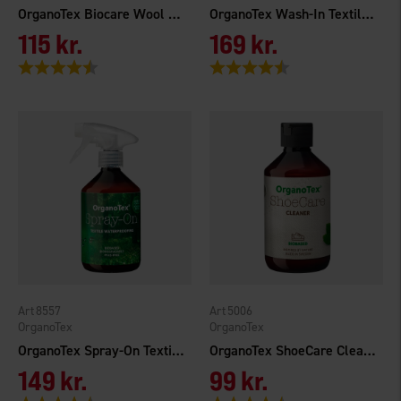
OrganoTex Biocare Wool & Down Wash
OrganoTex Wash-In Textile Waterproofing
115 kr.
169 kr.
Vurdering:
4.4 ud af 5 stjerner
Vurdering:
4.3 ud af 5 stjerner
8557
5006
OrganoTex
OrganoTex
OrganoTex Spray-On Textile Waterproofing
OrganoTex ShoeCare Cleaner
149 kr.
99 kr.
Vurdering:
4.1 ud af 5 stjerner
Vurdering:
4.1 ud af 5 stjerner