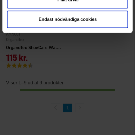
Endast nödvändiga cookies
5001
OrganoTex
OrganoTex ShoeCare Waterproofing
115 kr.
Vurdering:
4.2 ud af 5 stjerner
Viser 1–9 ud af 9 produkter
1