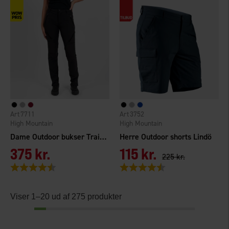
7711
3752
High Mountain
High Mountain
Dame Outdoor bukser Trail Pro 4W
Herre Outdoor shorts Lindö
375 kr.
115 kr.
225 kr.
Vurdering:
4.6 ud af 5 stjerner
Vurdering:
4.4 ud af 5 stjerner
Viser 1–20 ud af 275 produkter