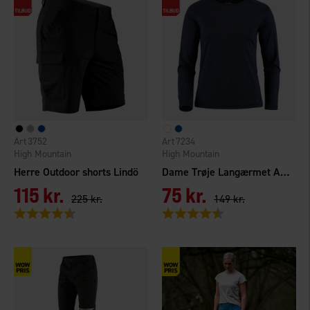
3752
7234
High Mountain
High Mountain
Herre Outdoor shorts Lindö
Dame Trøje Langærmet Active UV+50
115 kr.
75 kr.
225 kr.
149 kr.
Vurdering:
4.4 ud af 5 stjerner
Vurdering:
4.6 ud af 5 stjerner