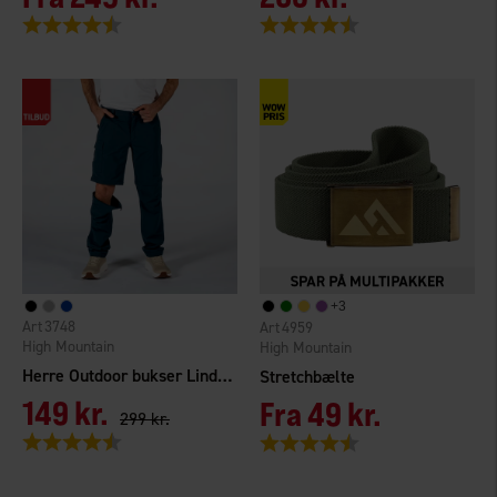
Vurdering:
4.5 ud af 5 stjerner
Vurdering:
4.6 ud af 5 stjerner
+
3
3748
4959
High Mountain
High Mountain
Herre Outdoor bukser Lindö Zip-off
Stretchbælte
149 kr.
Fra
49 kr.
299 kr.
Vurdering:
4.5 ud af 5 stjerner
Vurdering:
4.4 ud af 5 stjerner