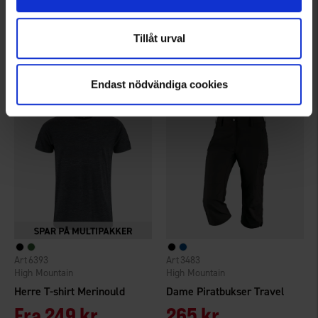
Brokared
High Mountain
Dame Skiundertøj Hunting Merinould
Dame Skort Adventure
Tillåt urval
649 kr.
225 kr.
Vurdering:
4.7 ud af 5 stjerner
Endast nödvändiga cookies
6393
3483
High Mountain
High Mountain
Herre T-shirt Merinould
Dame Piratbukser Travel
Fra
249 kr.
265 kr.