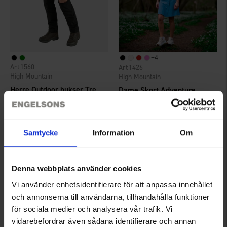
+
4
1560
1426
High Mountain
High Mountain
Herre Outdoor bukser Trekking Zip-off TC/4W
Dame Skort Adventure
375 kr.
225 kr.
Vurdering:
4.5 ud af 5 stjerner
Vurdering:
4.7 ud af 5 stjerner
Samtycke
Information
Om
Denna webbplats använder cookies
Vi använder enhetsidentifierare för att anpassa innehållet
och annonserna till användarna, tillhandahålla funktioner
för sociala medier och analysera vår trafik. Vi
vidarebefordrar även sådana identifierare och annan