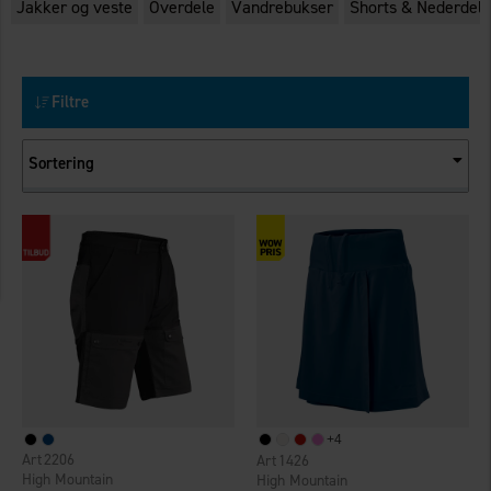
Jakker og veste
Overdele
Vandrebukser
Shorts & Nederdel
Filtre
Sortering
+
4
2206
1426
High Mountain
High Mountain