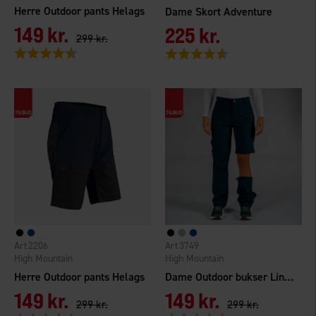
Herre Outdoor pants Helags
Dame Skort Adventure
149 kr.
225 kr.
299 kr.
Vurdering:
4.7 ud af 5 stjerner
Vurdering:
4.7 ud af 5 stjerner
2206
3749
High Mountain
High Mountain
Herre Outdoor pants Helags
Dame Outdoor bukser Lindö Zip-off
149 kr.
149 kr.
299 kr.
299 kr.