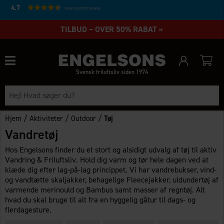
4.7
Baseret på 27231 stemmer
TILBUD – OVER 50% RABAT »
Svensk friluftsliv siden 1974
/
/
/
Hjem
Aktiviteter
Outdoor
Tøj
Vandretøj
Hos Engelsons finder du et stort og alsidigt udvalg af tøj til aktiv
Vandring & Friluftsliv. Hold dig varm og tør hele dagen ved at
klæde dig efter lag-på-lag princippet. Vi har vandrebukser, vind-
og vandtætte skaljakker, behagelige Fleecejakker, uldundertøj af
varmende merinould og Bambus samt masser af regntøj. Alt
hvad du skal bruge til alt fra en hyggelig gåtur til dags- og
flerdagesture.