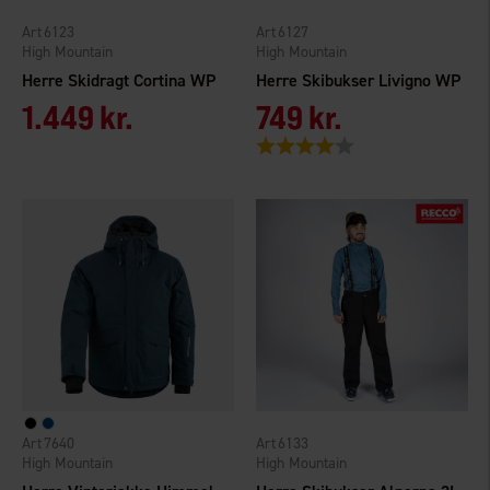
6123
6127
High Mountain
High Mountain
Herre Skidragt Cortina WP
Herre Skibukser Livigno WP
1.449 kr.
749 kr.
Vurdering:
4.0 ud af 5 stjerner
7640
6133
High Mountain
High Mountain