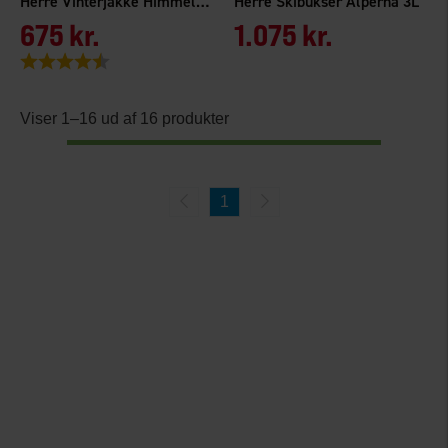
Herre Vinterjakke Himmelfjäll WP
Herre Skibukser Alperna 3L
675 kr.
1.075 kr.
Vurdering:
4.4 ud af 5 stjerner
Viser 1–16 ud af 16 produkter
1