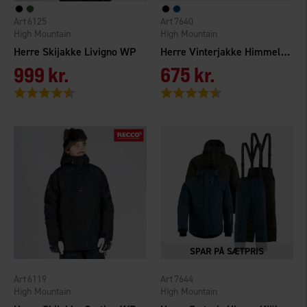
6125
7640
High Mountain
High Mountain
Herre Skijakke Livigno WP
Herre Vinterjakke Himmelfjäll WP
999 kr.
675 kr.
Vurdering:
4.5 ud af 5 stjerner
Vurdering:
4.4 ud af 5 stjerner
6119
7644
High Mountain
High Mountain