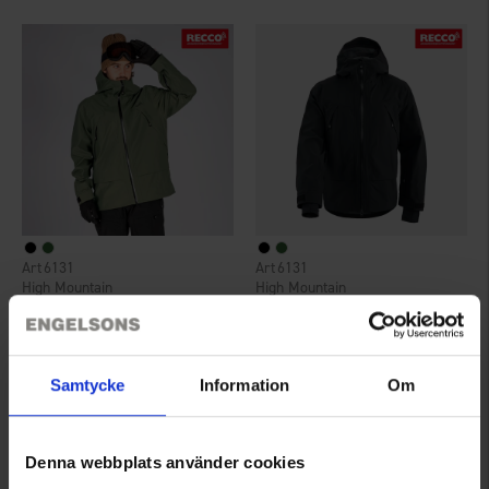
6131
6131
High Mountain
High Mountain
Herre Skijakke Alperna 3L
Herre Skijakke Alperna 3L
1.199 kr.
1.199 kr.
Vurdering:
4.7 ud af 5 stjerner
Vurdering:
4.7 ud af 5 stjerner
Samtycke
Information
Om
Denna webbplats använder cookies