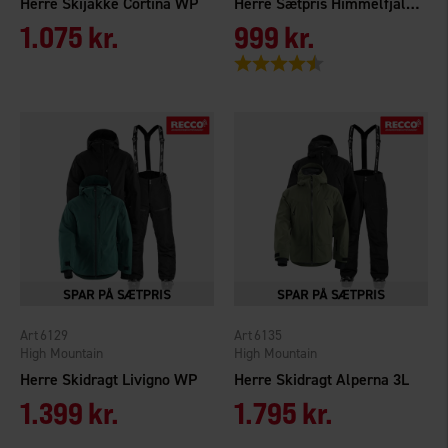
Herre Skijakke Cortina WP
Herre Sætpris Himmelfjäll WP
1.075 kr.
999 kr.
Vurdering:
4.6 ud af 5 stjerner
6129
6135
High Mountain
High Mountain
Herre Skidragt Livigno WP
Herre Skidragt Alperna 3L
1.399 kr.
1.795 kr.