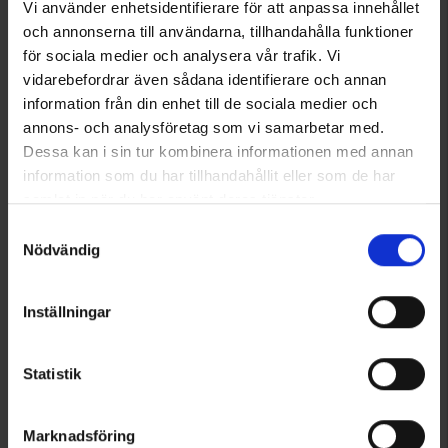
Vi använder enhetsidentifierare för att anpassa innehållet
och annonserna till användarna, tillhandahålla funktioner
för sociala medier och analysera vår trafik. Vi
vidarebefordrar även sådana identifierare och annan
information från din enhet till de sociala medier och
annons- och analysföretag som vi samarbetar med.
Dessa kan i sin tur kombinera informationen med annan
6125
6121
information som du har tillhandahållit eller som de har
High Mountain
High Mountain
samlat in när du har använt deras tjänster.
Herre Skijakke Livigno WP
Herre Skibukser Cortina Bib
Läs mer om hur vi använder cookies
Samtyckesval
999 kr.
849 kr.
Nödvändig
Vurdering:
4.5 ud af 5 stjerner
Vurdering:
4.4 ud af 5 stjerner
Inställningar
Statistik
Marknadsföring