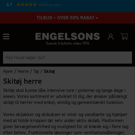
4.7
Baseret på 27231 stemmer
TILBUD – OVER 50% RABAT »
Svensk friluftsliv siden 1974
/
/
/
Hjem
Herre
Tøj
Skitøj
Skitøj herre
Skitøj skal kunne tåle intensive ture i pisterne og lange dage i
sneen. Vores sortiment er udviklet til dig, der ønsker pålideligt
skitøj til herrer med enkel, smidig og gennemtænkt funktion.
Vores skijakker og skibukser er vind- og vandtætte og hjælper
med at holde kroppen tør selv under aktiv skiløb. Pasformen
giver bevægelsesfrihed og mulighed for at klæde sig i flere lag
efter behov. Funktionelle løsninger som ventilationsåbninger,