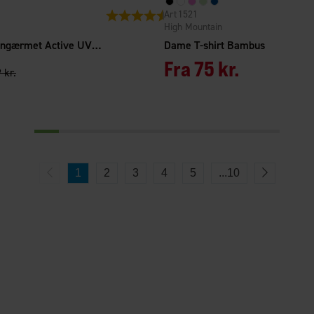
1521
Vurdering:
4.6 ud af 5 stjerner
High Mountain
Dame Trøje Langærmet Active UV+50
Dame T-shirt Bambus
Fra
75 kr.
 kr.
1
2
3
4
5
...
10