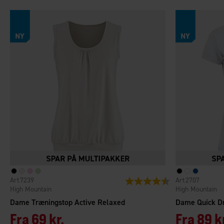
7239
2707
Vurdering:
4.7 ud af 5 stjerner
High Mountain
High Mountain
Dame Træningstop Active Relaxed
Dame Quick Dr
Fra
69 kr.
Fra
89 k