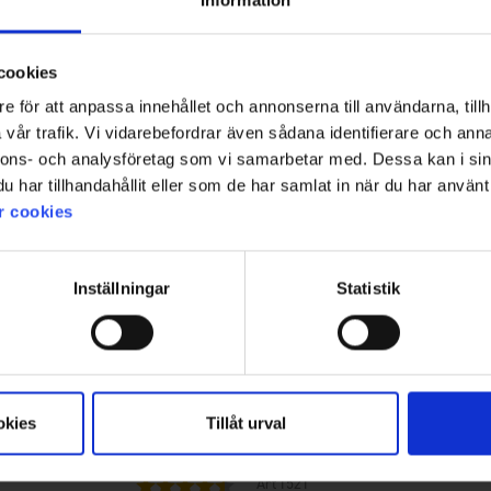
Information
kke Lofsdalen
Dame Fleecejakke Lofsdalen
75 kr.
 kr.
149 kr.
cookies
e för att anpassa innehållet och annonserna till användarna, tillh
vår trafik. Vi vidarebefordrar även sådana identifierare och anna
nnons- och analysföretag som vi samarbetar med. Dessa kan i sin
har tillhandahållit eller som de har samlat in när du har använt 
r cookies
Inställningar
Statistik
okies
Tillåt urval
1521
Vurdering:
4.5 ud af 5 stjerner