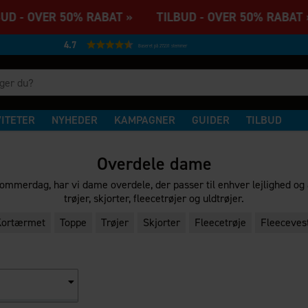
D - OVER 50% RABAT » TILBUD - OVER 50% RABAT 
4.7
Baseret på 27231 stemmer
VITETER
NYHEDER
KAMPAGNER
GUIDER
TILBUD
Overdele dame
ommerdag, har vi dame overdele, der passer til enhver lejlighed og
trøjer, skjorter, fleecetrøjer og uldtrøjer.
Kortærmet
Toppe
Trøjer
Skjorter
Fleecetrøje
Fleeceves