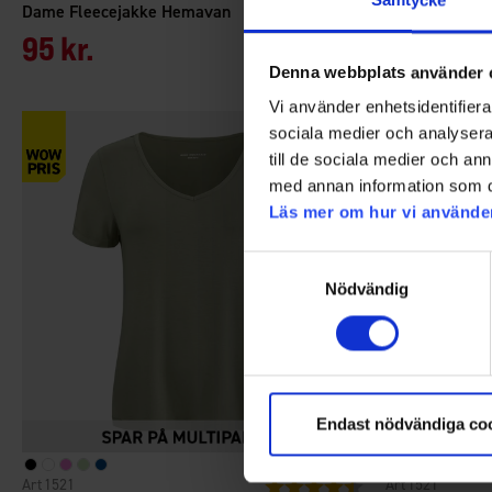
Samtycke
Dame Fleecejakke Hemavan
Dame Fleeceja
95 kr.
75 kr.
149
Denna webbplats använder 
Vi använder enhetsidentifierar
sociala medier och analysera 
till de sociala medier och a
med annan information som du 
Läs mer om hur vi använde
Samtyckesval
Nödvändig
Endast nödvändiga co
1521
1521
Vurdering:
4.5 ud af 5 stjerner