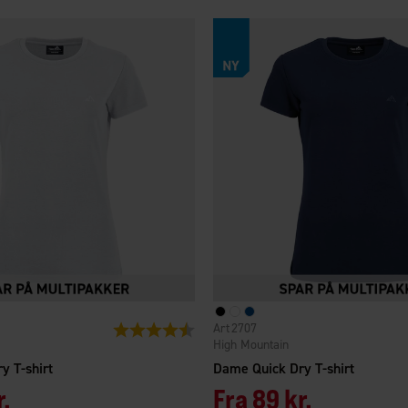
2707
Vurdering:
4.3 ud af 5 stjerner
High Mountain
y T-shirt
Dame Quick Dry T-shirt
r.
Fra
89 kr.