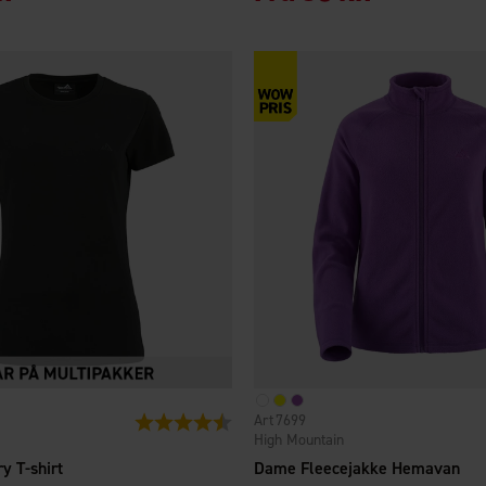
7699
Vurdering:
4.3 ud af 5 stjerner
High Mountain
y T-shirt
Dame Fleecejakke Hemavan