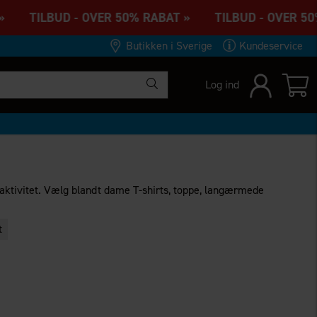
» TILBUD - OVER 50% RABAT » TILBUD - OVER 50%
Butikken i Sverige
Kundeservice
Log ind
 aktivitet. Vælg blandt dame T-shirts, toppe, langærmede
t