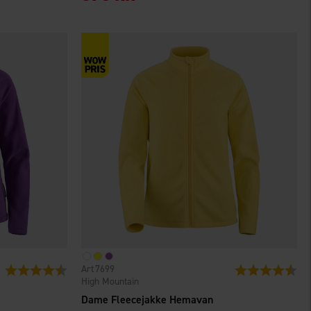
7699
Vurdering:
4.5 ud af 5 stjerner
Vurdering:
4.5
High Mountain
Dame Fleecejakke Hemavan