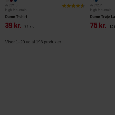
2913
7234
Vurdering:
4.7 ud af 5 stjerner
High Mountain
High Mountain
Dame T-shirt
39 kr.
75 kr.
75 kr.
149
Viser 1–20 ud af 198 produkter