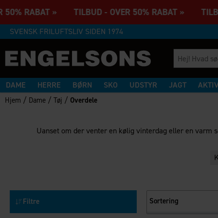
R 50% RABAT » TILBUD - OVER 50% RABAT » TILBU
SVENSK FRILUFTSLIV SIDEN 1974
DAME
HERRE
BØRN
SKO
UDSTYR
JAGT
AKTI
/
/
/
Hjem
Dame
Tøj
Overdele
Uanset om der venter en kølig vinterdag eller en varm s
Sortering
Filtre