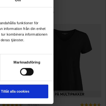
Om
Dame T-shirt
39 kr.
75 kr.
andahålla funktioner för
n information från din enhet
 tur kombinera informationen
deras tjänster.
Marknadsföring
Tillåt alla cookies
1521
Vurdering:
4.5 ud af 5 stjerner
Vurdering:
4.5