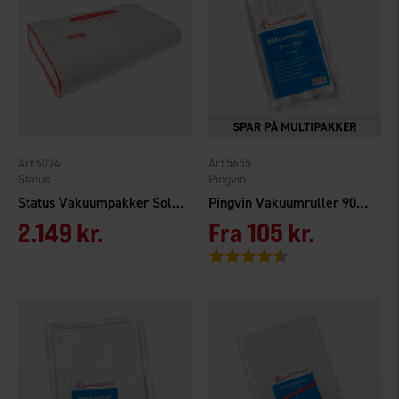
6074
5655
Status
Pingvin
Status Vakuumpakker Solid 300
Pingvin Vakuumruller 90my 28cmx4m 3-pak
2.149 kr.
Fra
105 kr.
Vurdering:
4.7 ud af 5 stjerner