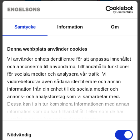
Samtycke
Information
Om
5653
6511
Pingvin
Pingvin
Pingvin Vakuumposer 90my 28x40 cm 50stk
Pingvin Vakuumposer 130my 20x30cm 50-pak
Denna webbplats använder cookies
Fra
129 kr.
Fra
105 kr.
Vi använder enhetsidentifierare för att anpassa innehållet
och annonserna till användarna, tillhandahålla funktioner
Vurdering:
4.6 ud af 5 stjerner
Vurdering:
4.8 ud af 5 stjerner
för sociala medier och analysera vår trafik. Vi
vidarebefordrar även sådana identifierare och annan
information från din enhet till de sociala medier och
annons- och analysföretag som vi samarbetar med.
Dessa kan i sin tur kombinera informationen med annan
information som du har tillhandahållit eller som de har
samlat in när du har använt deras tjänster.
Läs mer om hur vi använder cookies
Samtyckesval
Nödvändig