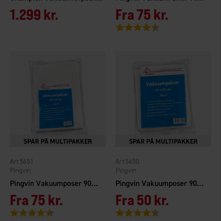
1.299 kr.
Fra
75 kr.
Vurdering:
4.6 ud af 5 stjerner
5651
5650
Pingvin
Pingvin
Pingvin Vakuumposer 90my 20x30 cm 50stk
Pingvin Vakuumposer 90my 15x25cm 50stk
Fra
75 kr.
Fra
50 kr.
Vurdering:
4.6 ud af 5 stjerner
Vurdering:
4.6 ud af 5 stjerner