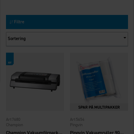
Filtre
Sortering
7680
5654
Champion
Pingvin
Champion Vakuumförpackare Pro CHVF410
Pingvin Vakuumruller 90my 20cmx4m 3-pak