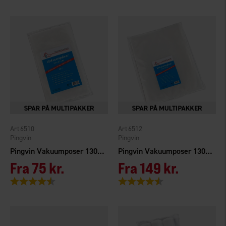
6510
6512
Pingvin
Pingvin
Pingvin Vakuumposer 130my 15x25cm 50-pak
Pingvin Vakuumposer 130my 25x35cm 50-pak
Fra
75 kr.
Fra
149 kr.
Vurdering:
4.7 ud af 5 stjerner
Vurdering:
4.7 ud af 5 stjerner