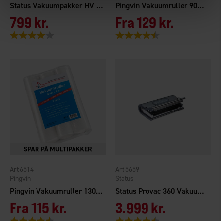
Status Vakuumpakker HV 100
Pingvin Vakuumruller 90my 35cmx4m 3-pak
799 kr.
Fra
129 kr.
Vurdering:
4.0 ud af 5 stjerner
Vurdering:
4.9 ud af 5 stjerner
6514
5659
Pingvin
Status
Pingvin Vakuumruller 130my 20cmx4m 3-pak
Status Provac 360 Vakuumpakker
Fra
115 kr.
3.999 kr.
Vurdering:
4.8 ud af 5 stjerner
Vurdering:
4.7 ud af 5 stjerner