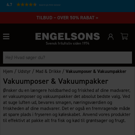
4.7
Baseret på 27232 stemmer
TILBUD – OVER 50% RABAT »
Svensk friluftsliv siden 1974
/
/
/
Hjem
Udstyr
Mad & Drikke
Vakuumposer & Vakuumpakker
Vakuumposer & Vakuumpakker
Ønsker du en længere holdbarhed og friskhed af dine madvarer,
er vakuumposer og vakuumpakker det absolut bedste valg. Ved
at suge luften ud, bevares smagen, næringsværdien og
friskheden af dine madvarer. Det er også en fremragende måde
at spare plads i fryseren og køleskabet. Anvend vores produkter
til effektivt at pakke alt fra fisk og kød til grøntsager og frugt.