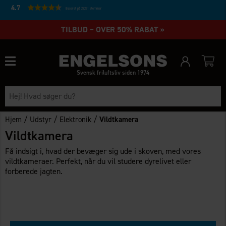
4.7
Baseret på 27231 stemmer
TILBUD – OVER 50% RABAT »
Svensk friluftsliv siden 1974
/
/
/
Hjem
Udstyr
Elektronik
Vildtkamera
Vildtkamera
Få indsigt i, hvad der bevæger sig ude i skoven, med vores
vildtkameraer. Perfekt, når du vil studere dyrelivet eller
forberede jagten.