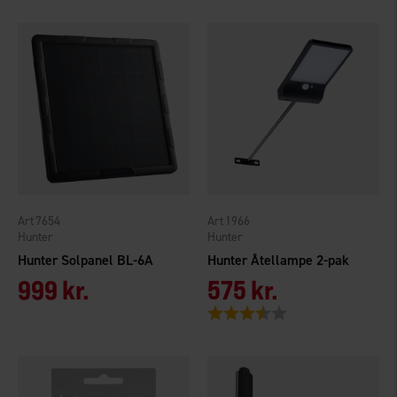
7654
1966
Hunter
Hunter
Hunter Solpanel BL-6A
Hunter Åtellampe 2-pak
999 kr.
575 kr.
Vurdering:
3.1 ud af 5 stjerner