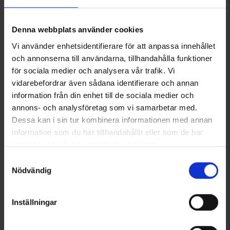
7666
3868
Hunter
Nordic Gamekeeper
Hunter Monteringsbeslag MB-02
Nordic Gamekeeper Outdoor Powerpack 35W Litium
Denna webbplats använder cookies
175 kr.
525 kr.
Vi använder enhetsidentifierare för att anpassa innehållet
och annonserna till användarna, tillhandahålla funktioner
för sociala medier och analysera vår trafik. Vi
vidarebefordrar även sådana identifierare och annan
information från din enhet till de sociala medier och
annons- och analysföretag som vi samarbetar med.
Dessa kan i sin tur kombinera informationen med annan
information som du har tillhandahållit eller som de har
samlat in när du har använt deras tjänster.
Läs mer om hur vi använder cookies
Samtyckesval
Nödvändig
7653
3867
Hunter
Nordic Gamekeeper
Inställningar
Hunter BaseLine
Nordic Gamekeeper Ekstern batterikabel 12V APEX