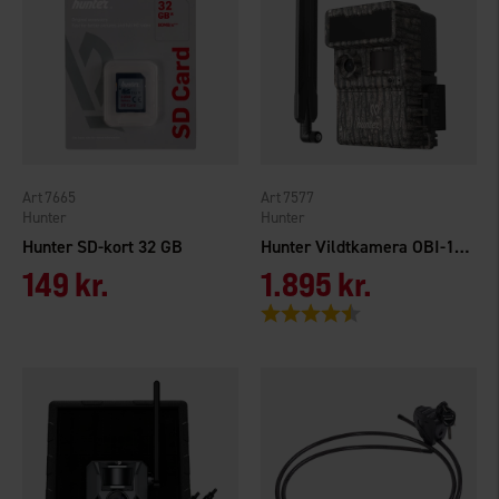
7665
7577
Hunter
Hunter
Hunter SD-kort 32 GB
Hunter Vildtkamera OBI-1 Cloud
149 kr.
1.895 kr.
Vurdering:
4.8 ud af 5 stjerner