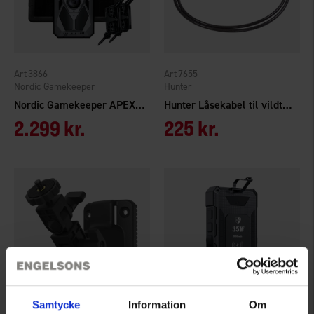
3866
7655
Nordic Gamekeeper
Hunter
Nordic Gamekeeper APEX ULTRA
Hunter Låsekabel til vildtkamera
2.299 kr.
225 kr.
Samtycke
Information
Om