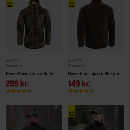
1829
6795
Brokared
Brokared
Herre Powerfleece Hede
Herre Fleecejakke Sörsjön
299 kr.
149 kr.
Vurdering:
4.5 ud af 5 stjerner
Vurdering:
4.6 ud af 5 stjerner