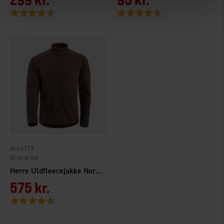
Vurdering:
4.6 ud af 5 stjerner
Vurdering:
4.5 ud af 5 stjerner
6719
Brokared
Herre Uldfleecejakke Nornäs
575 kr.
Vurdering:
4.3 ud af 5 stjerner