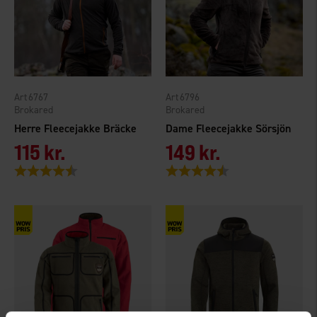
6767
6796
Brokared
Brokared
Herre Fleecejakke Bräcke
Dame Fleecejakke Sörsjön
115 kr.
149 kr.
Vurdering:
4.5 ud af 5 stjerner
Vurdering:
4.6 ud af 5 stjerner