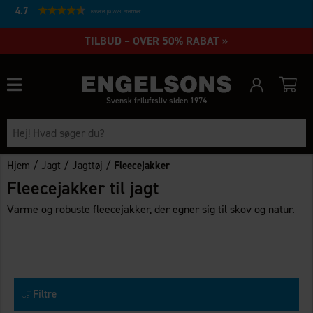
4.7
Baseret på 27231 stemmer
TILBUD – OVER 50% RABAT »
Svensk friluftsliv siden 1974
/
/
/
Hjem
Jagt
Jagttøj
Fleecejakker
Fleecejakker til jagt
Varme og robuste fleecejakker, der egner sig til skov og natur.
Filtre