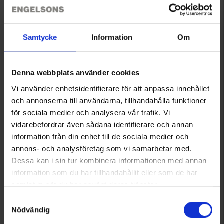
1736
7743
Samtycke
Information
Om
Brokared
Brokared
Herre Fleecejakke Mittådalen
Herre Fleecejakke Sveg
375 kr.
225 kr.
Denna webbplats använder cookies
Vurdering:
4.6 ud af 5 stjerner
Vurdering:
4.6 ud af 5 stjerner
Vi använder enhetsidentifierare för att anpassa innehållet
och annonserna till användarna, tillhandahålla funktioner
för sociala medier och analysera vår trafik. Vi
vidarebefordrar även sådana identifierare och annan
information från din enhet till de sociala medier och
annons- och analysföretag som vi samarbetar med.
Dessa kan i sin tur kombinera informationen med annan
information som du har tillhandahållit eller som de har
samlat in när du har använt deras tjänster.
Läs mer om hur vi använder cookies
Samtyckesval
Nödvändig
1737
1980