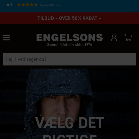
4.7
Baseret på 27231 stemmer
TILBUD – OVER 50% RABAT »
Svensk friluftsliv siden 1974
VÆLG DET