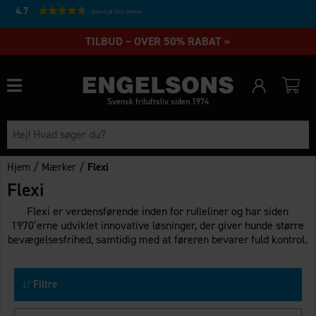
4.7
Baseret på 27232 stemmer
TILBUD – OVER 50% RABAT »
Svensk friluftsliv siden 1974
/
/
Hjem
Mærker
Flexi
Flexi
Flexi er verdensførende inden for rulleliner og har siden
1970’erne udviklet innovative løsninger, der giver hunde større
bevægelsesfrihed, samtidig med at føreren bevarer fuld kontrol.
Filtre