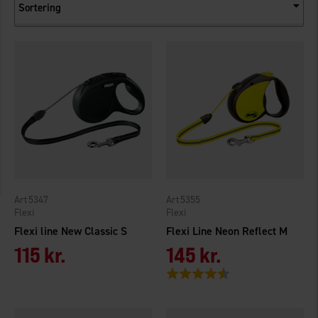
Sortering
5347
5355
Flexi
Flexi
Flexi line New Classic S
Flexi Line Neon Reflect M
115 kr.
145 kr.
Vurdering:
4.5 ud af 5 stjerner