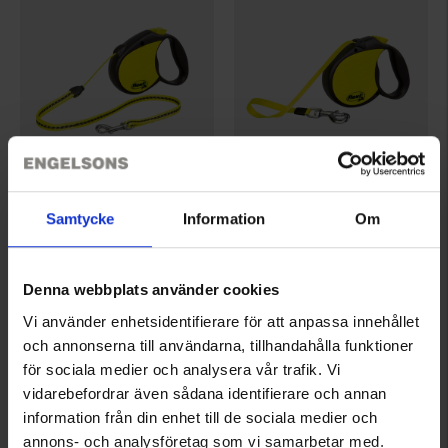
5354
5356
Samtycke
Information
Om
Flexi
Flexi
Flexi Line Neon Reflect S
Flexi Line Neon Reflect L
139 kr.
249 kr.
Denna webbplats använder cookies
Vurdering:
4.7 ud af 5 stjerner
Vi använder enhetsidentifierare för att anpassa innehållet
och annonserna till användarna, tillhandahålla funktioner
för sociala medier och analysera vår trafik. Vi
vidarebefordrar även sådana identifierare och annan
information från din enhet till de sociala medier och
annons- och analysföretag som vi samarbetar med.