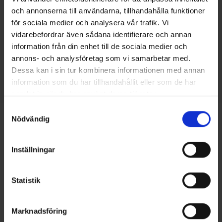
och annonserna till användarna, tillhandahålla funktioner
för sociala medier och analysera vår trafik. Vi
Jeg accepterer behandlingen af
personoplysninger
af Engelsons. *
vidarebefordrar även sådana identifierare och annan
information från din enhet till de sociala medier och
Opret brugerkonto
annons- och analysföretag som vi samarbetar med.
Dessa kan i sin tur kombinera informationen med annan
information som du har tillhandahållit eller som de har
samlat in när du har använt deras tjänster.
Läs mer om hur vi använder cookies
Samtyckesval
Nödvändig
Inställningar
Statistik
Marknadsföring