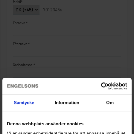
Mobil
*
Fornavn *
Efternavn *
Gadeadresse *
C/O
Samtycke
Information
Om
Postnummer *
Denna webbplats använder cookies
By *
Vi använder enhetsidentifierare för att anpassa innehållet