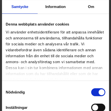
Samtycke
Information
Om
Denna webbplats använder cookies
Vi använder enhetsidentifierare för att anpassa innehållet
och annonserna till användarna, tillhandahålla funktioner
för sociala medier och analysera vår trafik. Vi
vidarebefordrar även sådana identifierare och annan
information från din enhet till de sociala medier och
annons- och analysföretag som vi samarbetar med.
2603
1042
Dessa kan i sin tur kombinera informationen med annan
High Mountain
High Mountain
information som du har tillhandahållit eller som de har
Halsedisse Merinould
Tørklæde
samlat in när du har använt deras tjänster.
Fra
95 kr.
Fra
29 kr.
Läs mer om hur vi använder cookies
Samtyckesval
Nödvändig
Vurdering:
4.6 ud af 5 stjerner
Vurdering:
4.6 ud af 5 stjerner
Inställningar