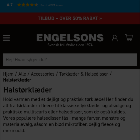
4.7
Baseret på 27231 stemmer
TILBUD – OVER 50% RABAT »
Svensk friluftsliv siden 1974
/
/
/
/
Hjem
Alle
Accessories
Tørklæder & Halsedisser
Halstørklæder
Halstørklæder
Hold varmen med et dejligt og praktisk tørklæde! Her finder du
alt fra tørklæder i fleece til klassiske tørklæder og alsidige og
praktiske multiscarfs eller halsedisser, som de også kaldes.
Vores populære halsedisser fås i mange farver, mønstre og
materialevalg, såsom en blød mikrofiber, dejlig fleece og
merinould.