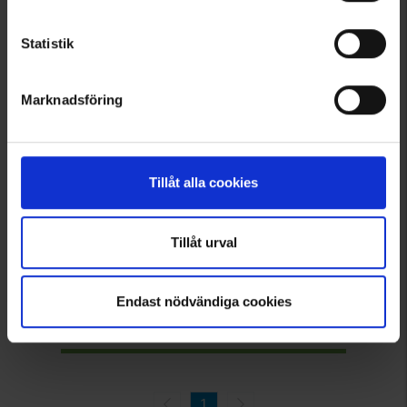
Statistik
Marknadsföring
4395
Tillåt alla cookies
Brokared
Fleecehalstørklæde
Tillåt urval
39 kr.
Vurdering:
4.8 ud af 5 stjerner
Endast nödvändiga cookies
Viser 1–7 ud af 7 produkter
1