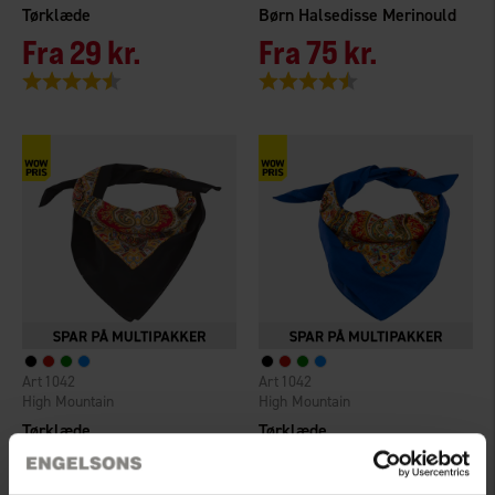
Tørklæde
Børn Halsedisse Merinould
Fra
29 kr.
Fra
75 kr.
Vurdering:
4.6 ud af 5 stjerner
Vurdering:
4.5 ud af 5 stjerner
1042
1042
High Mountain
High Mountain
Tørklæde
Tørklæde
Fra
29 kr.
Fra
29 kr.
Vurdering:
4.6 ud af 5 stjerner
Vurdering:
4.6 ud af 5 stjerner