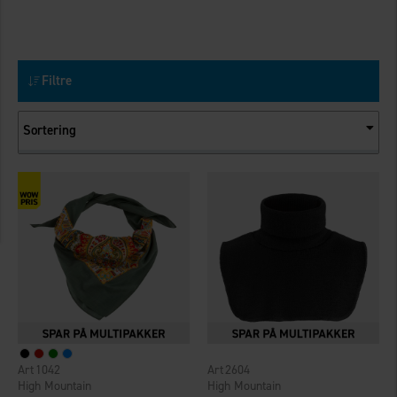
Filtre
Sortering
1042
2604
High Mountain
High Mountain