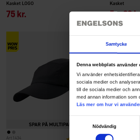
Kasket LOGO
Kasket
75 kr.
Fra
29 k
Samtycke
Denna webbplats använder 
Vi använder enhetsidentifierar
sociala medier och analysera 
till de sociala medier och a
med annan information som du 
Läs mer om hur vi använde
Samtyckesval
Nödvändig
1434
1758
Vurdering:
4.4 ud af 5 stjerner