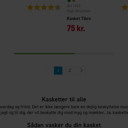
1652
Vurdering:
4.5 ud af 5 stjerner
Vur
High Mountain
Kasket Tibro
75 kr.
1
2
Kasketter til alle
hverdag og fritid. Det er ikke længere bare en dejlig beskyttelse mod
t, jagt og til dig, der vil beskytte dig mod myg og insekter. Ja, kaskett
Sådan vasker du din kasket