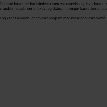
. De fleste kasketter har håndvask som vaskeanvisning. Hvis kaskett
n anden metode, der effektivt og skånsomt rengør kasketten, er at v
rv og kør et almindeligt opvaskeprogram med maskinopvaskemiddel.