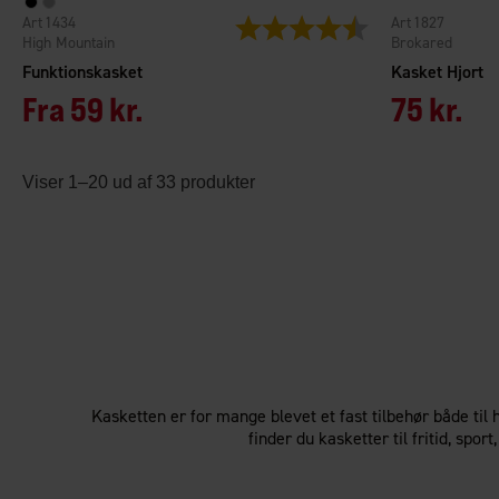
1434
1827
Vurdering:
4.4 ud af 5 stjerner
High Mountain
Brokared
Funktionskasket
Kasket Hjort
Fra
59 kr.
75 kr.
Viser 1–20 ud af 33 produkter
Kasketten er for mange blevet et fast tilbehør både til 
finder du kasketter til fritid, spor