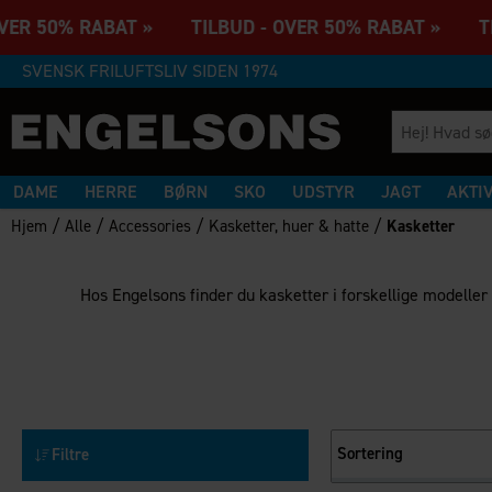
VER 50% RABAT » TILBUD - OVER 50% RABAT » TIL
SVENSK FRILUFTSLIV SIDEN 1974
DAME
HERRE
BØRN
SKO
UDSTYR
JAGT
AKTI
/
/
/
/
Hjem
Alle
Accessories
Kasketter, huer & hatte
Kasketter
Hos Engelsons finder du kasketter i forskellige modeller o
Sortering
Filtre