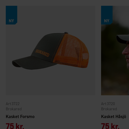
3722
3720
Brokared
Brokared
Kasket Forsmo
Kasket Håsjö
75 kr.
75 kr.