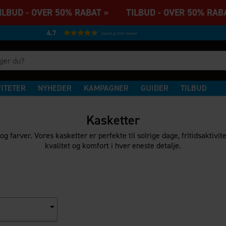
BUD - OVER 50% RABAT » TILBUD - OVER 50% RABA
4.7
Baseret på 27231 stemmer
VITETER
NYHEDER
KAMPAGNER
GUIDER
TILBUD
Kasketter
g farver. Vores kasketter er perfekte til solrige dage, fritidsaktivi
kvalitet og komfort i hver eneste detalje.