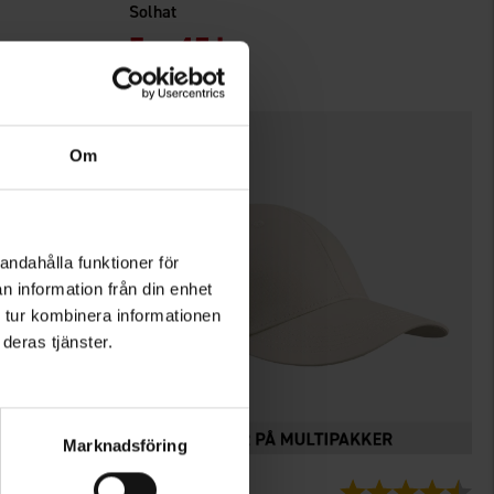
Solhat
Fra
45 kr.
Om
andahålla funktioner för
n information från din enhet
 tur kombinera informationen
deras tjänster.
Marknadsföring
3525
dering:
4.5 ud af 5 stjerner
Vurdering:
4.4