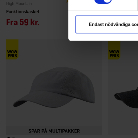
High Mountain
High Mountain
Funktionskasket
Kasket LOGO
Fra
59 kr.
75 kr.
Endast nödvändiga co