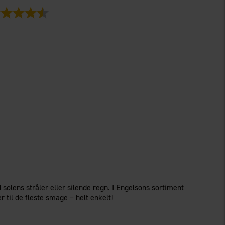
dering:
4.2 ud af 5 stjerner
 solens stråler eller silende regn. I Engelsons sortiment
er til de fleste smage – helt enkelt!