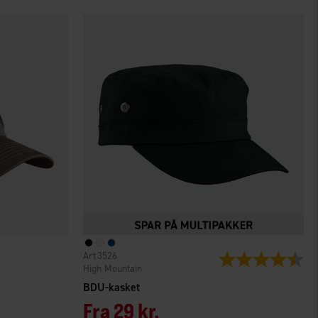
3526
Vurdering:
4.4
High Mountain
BDU-kasket
Fra
29 kr.