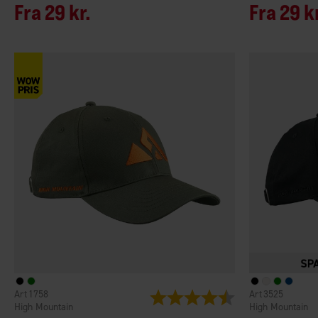
Fra
29 kr.
Fra
29 k
1758
3525
Vurdering:
4.4 ud af 5 stjerner
High Mountain
High Mountain