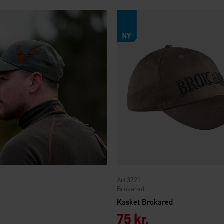
3721
Brokared
Kasket Brokared
75 kr.