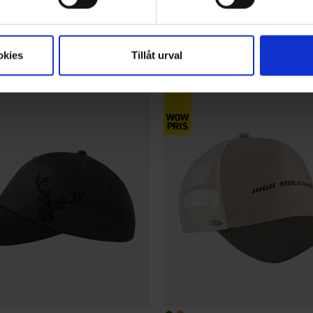
Brokared
Kasket Edinburgh
135 kr.
okies
Tillåt urval