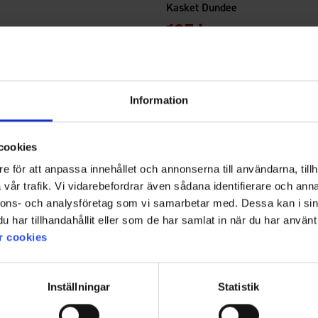
Kasket Dundee
r.
135 kr.
Information
cookies
e för att anpassa innehållet och annonserna till användarna, tillh
vår trafik. Vi vidarebefordrar även sådana identifierare och anna
nnons- och analysföretag som vi samarbetar med. Dessa kan i sin
har tillhandahållit eller som de har samlat in när du har använt 
r cookies
Inställningar
Statistik
5916
Vurdering:
4.4 ud af 5 stjerner
Vur