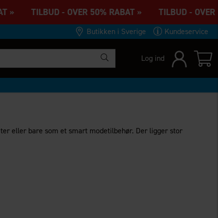
T » TILBUD - OVER 50% RABAT » TILBUD - OVER 
Butikken i Sverige
Kundeservice
Log ind
teter eller bare som et smart modetilbehør. Der ligger stor