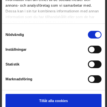
annons- och analysföretag som vi samarbetar med.
Dessa kan i sin tur kombinera informationen med annan
information som du har tillhandahållit eller som de har
samlat in när du har använt deras tjänster.
Läs mer om hur vi använder cookies
Samtyckesval
Nödvändig
5160
Inställningar
High Mountain
Skoovertræk til bukseben Ljusdal Refleks
Fra
59 kr.
Statistik
Vurdering:
4.4 ud af 5 stjerner
Marknadsföring
Viser 1–5 ud af 5 produkter
Tillåt alla cookies
1