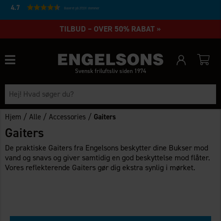
4.7
Baseret på 27231 stemmer
TILBUD – OVER 50% RABAT »
Svensk friluftsliv siden 1974
/
/
/
Hjem
Alle
Accessories
Gaiters
Gaiters
De praktiske Gaiters fra Engelsons beskytter dine Bukser mod
vand og snavs og giver samtidig en god beskyttelse mod flåter.
Vores reflekterende Gaiters gør dig ekstra synlig i mørket.