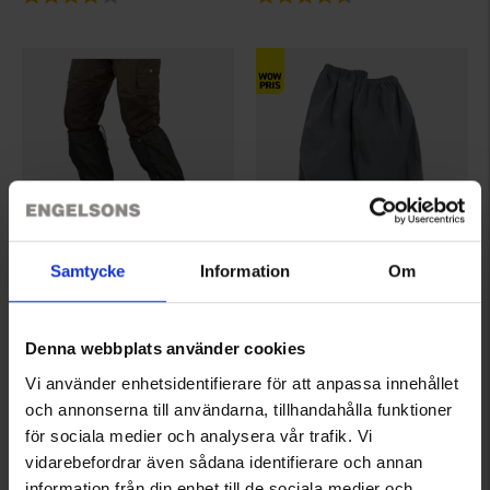
Samtycke
Information
Om
1992
5199
Brokared
High Mountain
Skoovertræk
Ærmeovertræk Ljusdal Refleks
Denna webbplats använder cookies
149 kr.
Fra
39 kr.
Vi använder enhetsidentifierare för att anpassa innehållet
Vurdering:
4.3 ud af 5 stjerner
Vurdering:
4.4 ud af 5 stjerner
och annonserna till användarna, tillhandahålla funktioner
för sociala medier och analysera vår trafik. Vi
vidarebefordrar även sådana identifierare och annan
information från din enhet till de sociala medier och