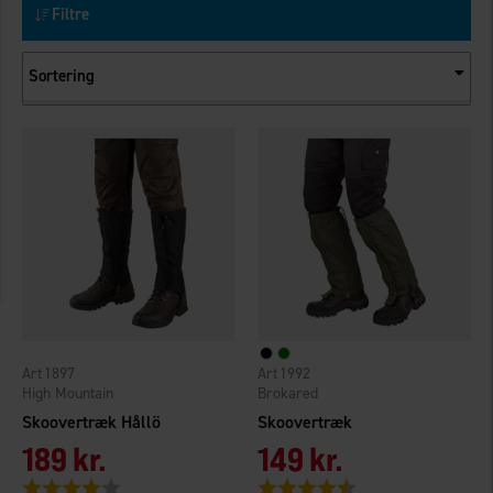
Filtre
Sortering
1897
1992
High Mountain
Brokared
Skoovertræk Hållö
Skoovertræk
189 kr.
149 kr.
Vurdering:
4.0 ud af 5 stjerner
Vurdering:
4.3 ud af 5 stjerner