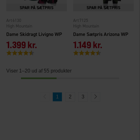
6130
7125
High Mountain
High Mountain
Dame Skidragt Livigno WP
Dame Sætpris Arizona WP
1.399 kr.
1.149 kr.
Vurdering:
4.6 ud af 5 stjerner
Vurdering:
4.5 ud af 5 stjerner
Viser 1–20 ud af 55 produkter
1
2
3