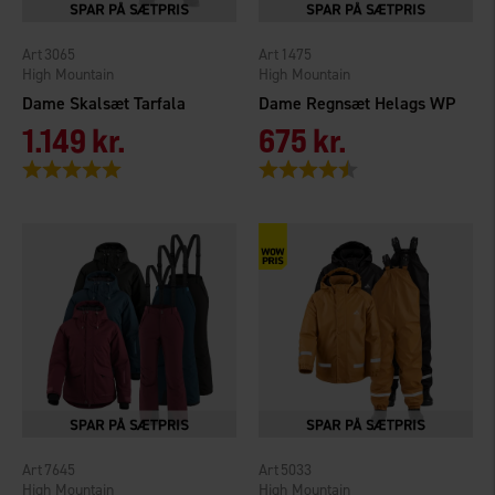
3065
1475
High Mountain
High Mountain
Dame Skal­sæt Tarfala
Dame Regnsæt Helags WP
1.149 kr.
675 kr.
Vurdering:
5.0 ud af 5 stjerner
Vurdering:
4.6 ud af 5 stjerner
7645
5033
High Mountain
High Mountain