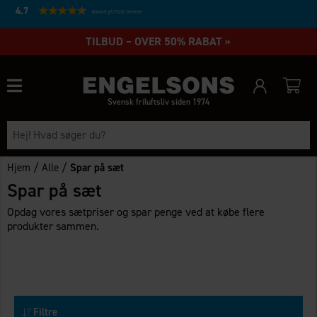
4.7
Baseret på 27232 stemmer
TILBUD – OVER 50% RABAT »
Svensk friluftsliv siden 1974
/
/
Hjem
Alle
Spar på sæt
Spar på sæt
Opdag vores sætpriser og spar penge ved at købe flere
produkter sammen.
Filtre