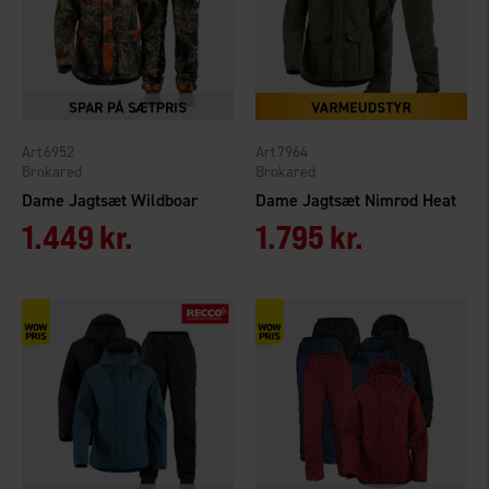
6952
7964
Brokared
Brokared
Dame Jagtsæt Wildboar
Dame Jagtsæt Nimrod Heat
1.449 kr.
1.795 kr.