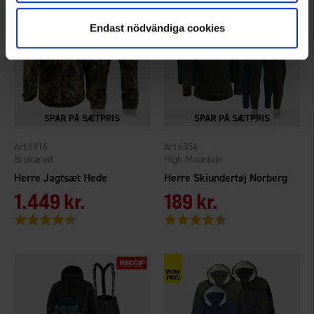
Endast nödvändiga cookies
6916
6354
Brokared
High Mountain
Herre Jagtsæt Hede
Herre Skiundertøj Norberg
1.449 kr.
189 kr.
Vurdering:
4.5 ud af 5 stjerner
Vurdering:
4.4 ud af 5 stjerner