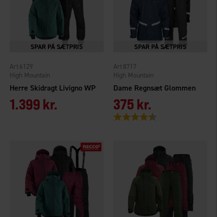
6129
8717
High Mountain
High Mountain
Herre Skidragt Livigno WP
Dame Regnsæt Glommen
1.399 kr.
375 kr.
Vurdering:
4.5 ud af 5 stjerner