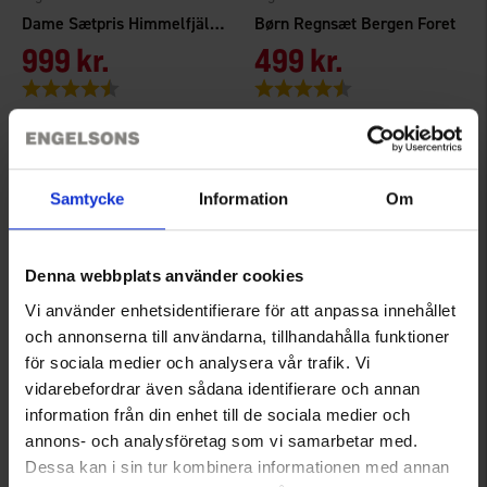
Dame Sætpris Himmelfjäll WP
Børn Regnsæt Bergen Foret
999 kr.
499 kr.
Vurdering:
4.5 ud af 5 stjerner
Vurdering:
4.1 ud af 5 stjerner
Samtycke
Information
Om
Denna webbplats använder cookies
Vi använder enhetsidentifierare för att anpassa innehållet
och annonserna till användarna, tillhandahålla funktioner
för sociala medier och analysera vår trafik. Vi
7820
1472
vidarebefordrar även sådana identifierare och annan
High Mountain
High Mountain
information från din enhet till de sociala medier och
Børn Regnsæt Glommen WP
Herre Regnsæt Helags WP
annons- och analysföretag som vi samarbetar med.
349 kr.
675 kr.
Dessa kan i sin tur kombinera informationen med annan