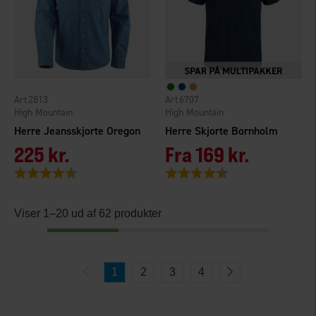
2813
6707
High Mountain
High Mountain
Herre Jeansskjorte Oregon
Herre Skjorte Bornholm
225 kr.
Fra
169 kr.
Vurdering:
4.4 ud af 5 stjerner
Vurdering:
4.6 ud af 5 stjerner
Viser 1–20 ud af 62 produkter
1
2
3
4