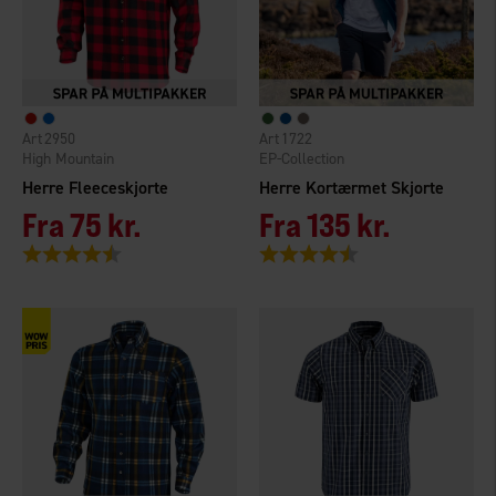
2950
1722
High Mountain
EP-Collection
Herre Fleeceskjorte
Herre Kortærmet Skjorte
Fra
75 kr.
Fra
135 kr.
Vurdering:
4.5 ud af 5 stjerner
Vurdering:
4.3 ud af 5 stjerner