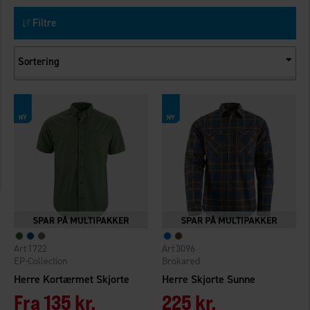
Filtre
Sortering
1722
3096
EP-Collection
Brokared
Herre Kortærmet Skjorte
Herre Skjorte Sunne
Fra
135 kr.
225 kr.