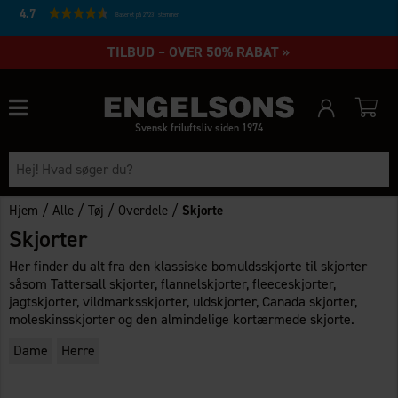
4.7
Baseret på 27231 stemmer
TILBUD – OVER 50% RABAT »
Svensk friluftsliv siden 1974
/
/
/
/
Hjem
Alle
Tøj
Overdele
Skjorte
Skjorter
Her finder du alt fra den klassiske bomuldsskjorte til skjorter
såsom Tattersall skjorter, flannelskjorter, fleeceskjorter,
jagtskjorter, vildmarksskjorter, uldskjorter, Canada skjorter,
moleskinsskjorter og den almindelige kortærmede skjorte.
Dame
Herre