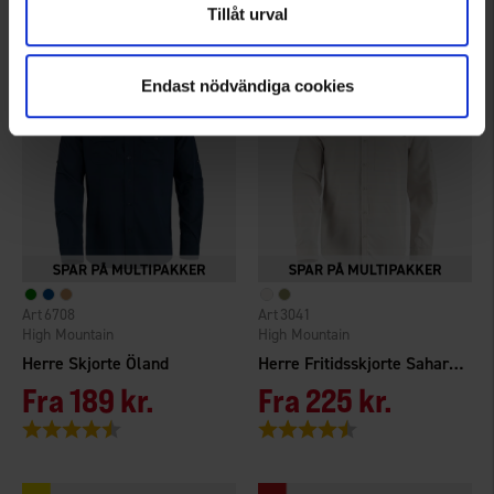
Vurdering:
4.3 ud af 5 stjerner
Vurdering:
4.4 ud af 5 stjerner
Tillåt urval
Endast nödvändiga cookies
6708
3041
High Mountain
High Mountain
Herre Skjorte Öland
Herre Fritidsskjorte Sahara UV+50
Fra
189 kr.
Fra
225 kr.
Vurdering:
4.4 ud af 5 stjerner
Vurdering:
4.3 ud af 5 stjerner