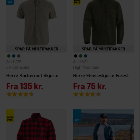
1722
3621
EP-Collection
High Mountain
Herre Kortærmet Skjorte
Herre Fleeceskjorte Forest
Fra
135 kr.
Fra
75 kr.
Vurdering:
4.3 ud af 5 stjerner
Vurdering:
4.3 ud af 5 stjerner