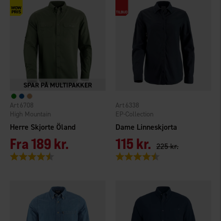
6708
6338
High Mountain
EP-Collection
Herre Skjorte Öland
Dame Linneskjorta
Fra
189 kr.
115 kr.
225 kr.
Vurdering:
4.4 ud af 5 stjerner
Vurdering:
4.3 ud af 5 stjerner