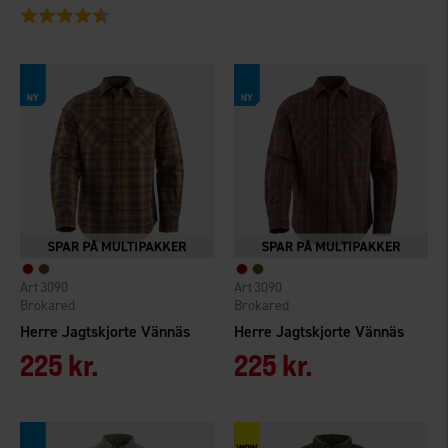
Vurdering:
4.3 ud af 5 stjerner
3090
3090
Brokared
Brokared
Herre Jagtskjorte Vännäs
Herre Jagtskjorte Vännäs
225 kr.
225 kr.