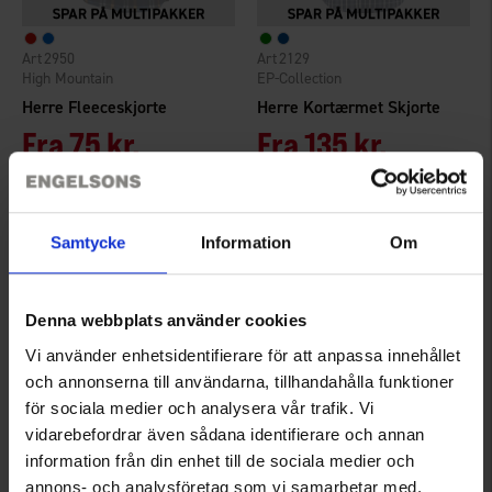
2950
2129
High Mountain
EP-Collection
Herre Fleeceskjorte
Herre Kortærmet Skjorte
Fra
75 kr.
Fra
135 kr.
Vurdering:
4.5 ud af 5 stjerner
Vurdering:
4.4 ud af 5 stjerner
Samtycke
Information
Om
Denna webbplats använder cookies
Vi använder enhetsidentifierare för att anpassa innehållet
och annonserna till användarna, tillhandahålla funktioner
för sociala medier och analysera vår trafik. Vi
vidarebefordrar även sådana identifierare och annan
information från din enhet till de sociala medier och
3041
3096
annons- och analysföretag som vi samarbetar med.
High Mountain
Brokared