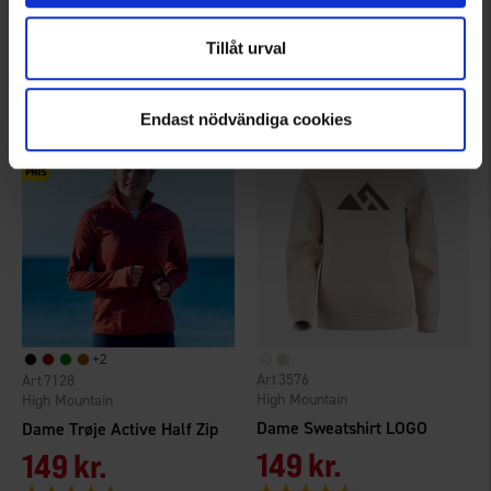
Herre Trøje Active Langærmet
Dame Trøje Active Half Zip
Fra
115 kr.
149 kr.
Tillåt urval
Vurdering:
4.5 ud af 5 stjerner
Vurdering:
4.5 ud af 5 stjerner
Endast nödvändiga cookies
+
2
3576
7128
High Mountain
High Mountain
Dame Sweatshirt LOGO
Dame Trøje Active Half Zip
149 kr.
149 kr.
Vurdering:
4.4 ud af 5 stjerner
Vurdering:
4.5 ud af 5 stjerner