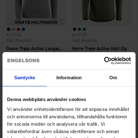
7142
7129
High Mountain
High Mountain
Dame Trøje Active Langærmet
Herre Trøje Active Half Zip
Fra
115 kr.
149 kr.
Vurdering:
4.2 ud af 5 stjerner
Vurdering:
4.6 ud af 5 stjerner
Samtycke
Information
Om
Denna webbplats använder cookies
Vi använder enhetsidentifierare för att anpassa innehållet
och annonserna till användarna, tillhandahålla funktioner
för sociala medier och analysera vår trafik. Vi
vidarebefordrar även sådana identifierare och annan