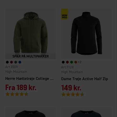
+
2
3509
7128
High Mountain
High Mountain
Herre Hættetrøje College med lynlås
Dame Trøje Active Half Zip
Fra
189 kr.
149 kr.
Vurdering:
4.3 ud af 5 stjerner
Vurdering:
4.5 ud af 5 stjerner