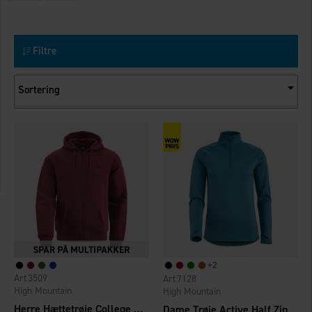
Filtre
Sortering
+
2
3509
7128
High Mountain
High Mountain
Herre Hættetrøje College med lynlås
Dame Trøje Active Half Zip