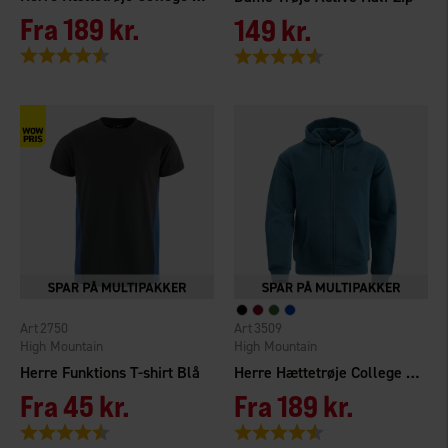
Fra
189 kr.
149 kr.
Vurdering:
4.3 ud af 5 stjerner
Vurdering:
4.5 ud af 5 stjerner
2750
3509
High Mountain
High Mountain
Herre Funktions T-shirt Blå
Herre Hættetrøje College med lynlås
Fra
45 kr.
Fra
189 kr.
Vurdering:
4.5 ud af 5 stjerner
Vurdering:
4.3 ud af 5 stjerner