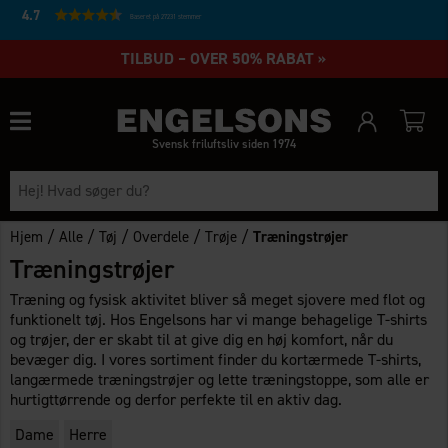
4.7
Baseret på 27231 stemmer
TILBUD – OVER 50% RABAT »
Svensk friluftsliv siden 1974
/
/
/
/
/
Hjem
Alle
Tøj
Overdele
Trøje
Træningstrøjer
Træningstrøjer
Træning og fysisk aktivitet bliver så meget sjovere med flot og
funktionelt tøj. Hos Engelsons har vi mange behagelige T-shirts
og trøjer, der er skabt til at give dig en høj komfort, når du
bevæger dig. I vores sortiment finder du kortærmede T-shirts,
langærmede træningstrøjer og lette træningstoppe, som alle er
hurtigttørrende og derfor perfekte til en aktiv dag.
Dame
Herre