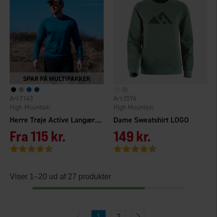
7143
3576
High Mountain
High Mountain
Herre Trøje Active Langærmet
Dame Sweatshirt LOGO
Fra
115 kr.
149 kr.
Vurdering:
4.5 ud af 5 stjerner
Vurdering:
4.4 ud af 5 stjerner
Viser 1–20 ud af 27 produkter
1
2