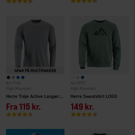
7143
3575
High Mountain
High Mountain
Herre Trøje Active Langærmet
Herre Sweatshirt LOGO
Fra
115 kr.
149 kr.
Vurdering:
4.5 ud af 5 stjerner
Vurdering:
4.5 ud af 5 stjerner