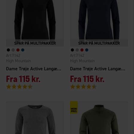
7142
7142
High Mountain
High Mountain
Dame Trøje Active Langærmet
Dame Trøje Active Langærmet
Fra
115 kr.
Fra
115 kr.
Vurdering:
4.2 ud af 5 stjerner
Vurdering:
4.2 ud af 5 stjerner