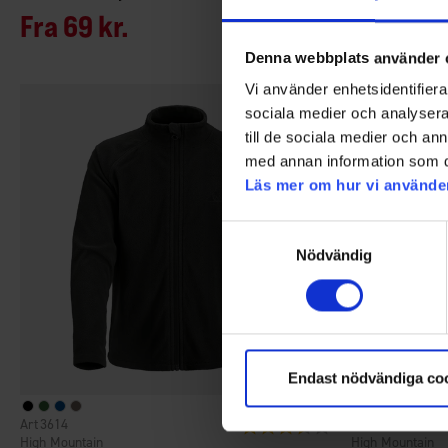
Fra
69 kr.
Fra
69 k
Denna webbplats använder 
Vi använder enhetsidentifierar
sociala medier och analysera 
till de sociala medier och a
med annan information som du 
Läs mer om hur vi använde
Samtyckesval
Nödvändig
Endast nödvändiga co
3614
7820
Vurdering:
3.8 ud af 5 stjerner
High Mountain
High Mountain