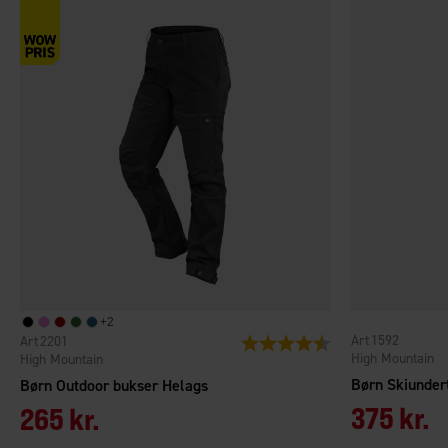
+
2
1592
2201
Vurdering:
4.6 ud af 5 stjerner
High Mountain
High Mountain
Børn Skiunder
Børn Outdoor bukser Helags
375 kr.
265 kr.