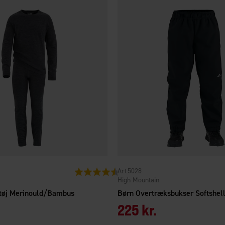
5028
Vurdering:
4.5 ud af 5 stjerner
High Mountain
tøj Merinould/Bambus
Børn Overtræksbukser Softshel
225 kr.