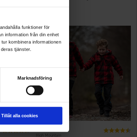
99 kr.
andahålla funktioner för
n information från din enhet
 tur kombinera informationen
deras tjänster.
Marknadsföring
Tillåt alla cookies
1121
Vurdering:
4.1 ud af 5 stjerner
Vurdering:
4.8
High Mountain