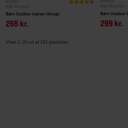
6169
2201
Vurdering:
4.6 ud af 5 stjerner
High Mountain
High Mountain
Børn Outdoor 
Børn Outdoor bukser Helags
299 kr.
265 kr.
Viser 1–20 ud af 101 produkter