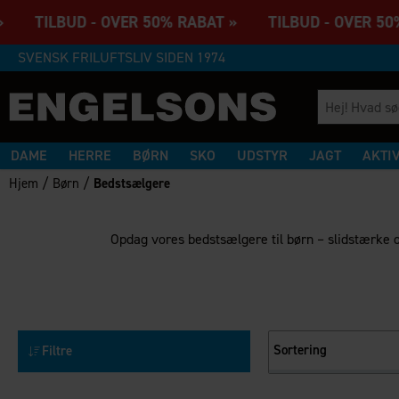
» TILBUD - OVER 50% RABAT » TILBUD - OVER 50
SVENSK FRILUFTSLIV SIDEN 1974
DAME
HERRE
BØRN
SKO
UDSTYR
JAGT
AKTI
/
/
Hjem
Børn
Bedstsælgere
Opdag vores bedst­sælgere til børn – slidstærke og
Sortering
Filtre