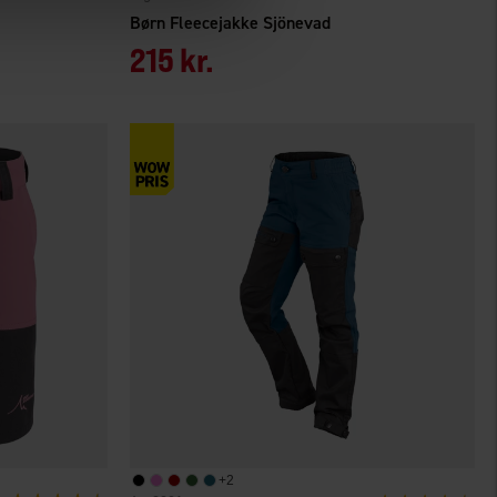
Børn Fleecejakke Sjönevad
215 kr.
+
2