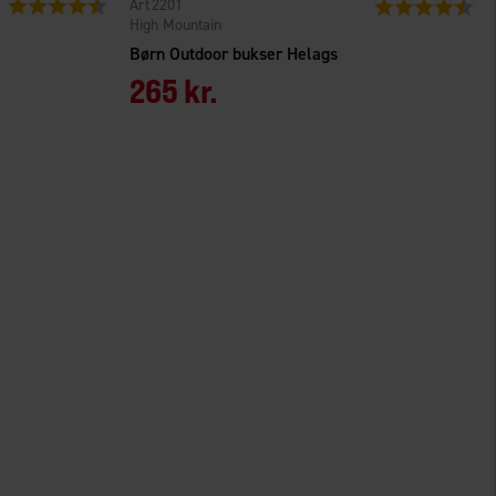
Vurdering:
4.5 ud af 5 stjerner
2201
Vurdering:
4.6
High Mountain
Børn Outdoor bukser Helags
265 kr.