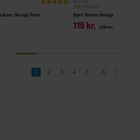
2193
Vurdering:
4.6 ud af 5 stjerner
High Mountain
bukser Helags Foret
Børn Shorts Helags
115 kr.
225 kr.
1
2
3
4
5
...
6