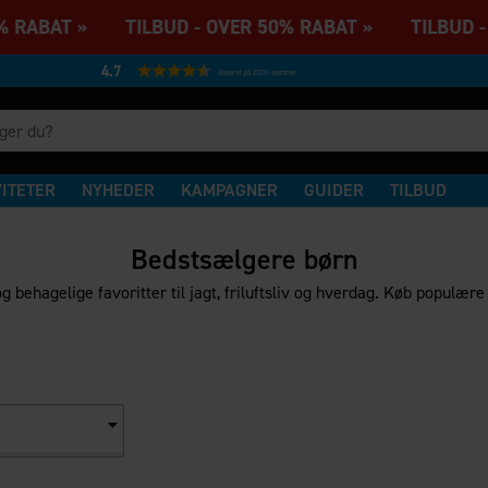
% RABAT » TILBUD - OVER 50% RABAT » TILBUD - 
4.7
Baseret på 27231 stemmer
VITETER
NYHEDER
KAMPAGNER
GUIDER
TILBUD
Bedstsælgere børn
 behagelige favoritter til jagt, friluftsliv og hverdag. Køb populære 