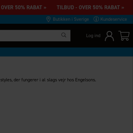
OVER 50% RABAT » TILBUD - OVER 50% RABAT » TI
Butikken i Sverige
Kundeservice
Log ind
styles, der fungerer i al slags vejr hos Engelsons.