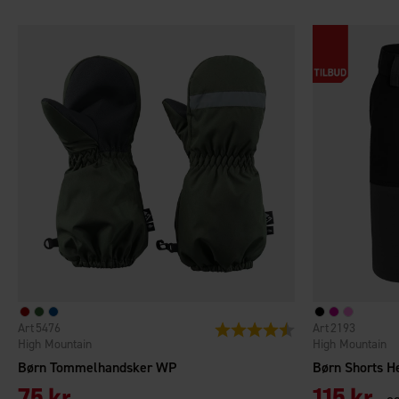
5476
2193
Vurdering:
4.2 ud af 5 stjerner
High Mountain
High Mountain
Børn Tommelhandsker WP
Børn Shorts H
75 kr.
115 kr.