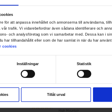
r.
265 kr.
cookies
e för att anpassa innehållet och annonserna till användarna, tillh
vår trafik. Vi vidarebefordrar även sådana identifierare och anna
nnons- och analysföretag som vi samarbetar med. Dessa kan i sin
har tillhandahållit eller som de har samlat in när du har använt 
r cookies
Inställningar
Statistik
okies
Tillåt urval
5033
Vurdering:
4.5 ud af 5 stjerner
High Mountain