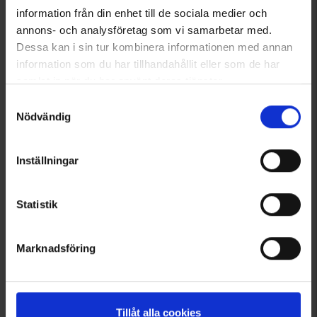
information från din enhet till de sociala medier och
annons- och analysföretag som vi samarbetar med.
Dessa kan i sin tur kombinera informationen med annan
information som du har tillhandahållit eller som de har
samlat in när du har använt deras tjänster.
Läs mer om hur vi använder cookies
Samtyckesval
Nödvändig
Inställningar
1824
Brokared
Dame Softshellbukser Moose
Statistik
375 kr.
Vurdering:
4.4 ud af 5 stjerner
Marknadsföring
Viser 1–5 ud af 5 produkter
Tillåt alla cookies