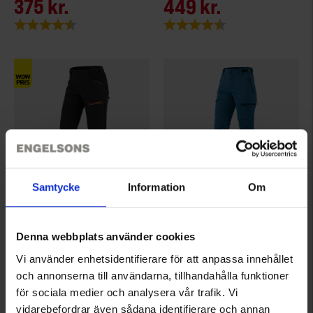
375 kr.
449 kr.
Vurdering:
4.6 ud af 5 stjerner
Vurdering:
4.5 ud af 5 stjerner
Samtycke
Information
Om
6107
6754
High Mountain
High Mountain
Denna webbplats använder cookies
Dame Outdoor bukser Fjällnäs
Dame Softshellbukser Zermatt
Vi använder enhetsidentifierare för att anpassa innehållet
375 kr.
375 kr.
och annonserna till användarna, tillhandahålla funktioner
Vurdering:
4.6 ud af 5 stjerner
Vurdering:
4.6 ud af 5 stjerner
för sociala medier och analysera vår trafik. Vi
vidarebefordrar även sådana identifierare och annan