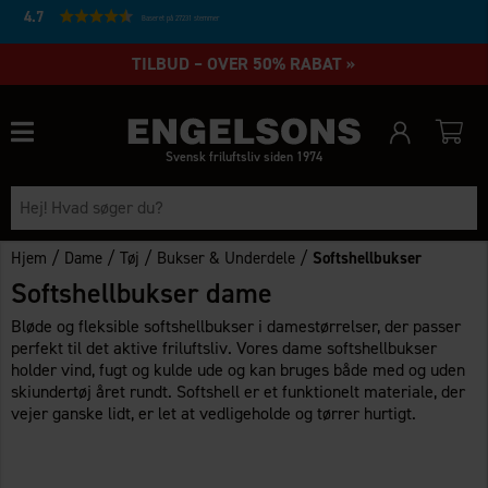
4.7
Baseret på 27231 stemmer
TILBUD – OVER 50% RABAT »
Svensk friluftsliv siden 1974
/
/
/
/
Hjem
Dame
Tøj
Bukser & Underdele
Softshellbukser
Softshellbukser dame
Bløde og fleksible softshellbukser i damestørrelser, der passer
perfekt til det aktive friluftsliv. Vores dame softshellbukser
holder vind, fugt og kulde ude og kan bruges både med og uden
skiundertøj året rundt. Softshell er et funktionelt materiale, der
vejer ganske lidt, er let at vedligeholde og tørrer hurtigt.​