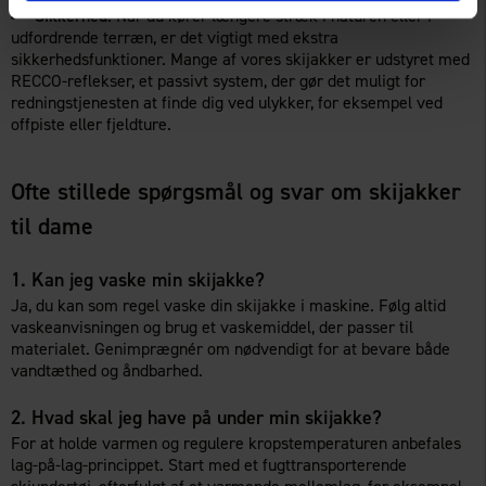
Sikkerhed:
Når du kører længere stræk i naturen eller i
udfordrende terræn, er det vigtigt med ekstra
sikkerhedsfunktioner. Mange af vores skijakker er udstyret med
RECCO-reflekser, et passivt system, der gør det muligt for
redningstjenesten at finde dig ved ulykker, for eksempel ved
offpiste eller fjeldture.
Ofte stillede spørgsmål og svar om skijakker
til dame
1. Kan jeg vaske min skijakke?
Ja, du kan som regel vaske din skijakke i maskine. Følg altid
vaskeanvisningen og brug et vaskemiddel, der passer til
materialet. Genimprægnér om nødvendigt for at bevare både
vandtæthed og åndbarhed.
2. Hvad skal jeg have på under min skijakke?
For at holde varmen og regulere kropstemperaturen anbefales
lag-på-lag-princippet. Start med et fugttransporterende