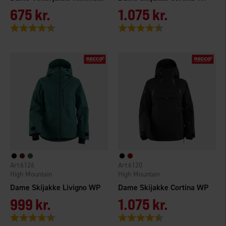
675 kr.
1.075 kr.
Vurdering:
4.3 ud af 5 stjerner
Vurdering:
4.4 ud af 5 stjerner
6126
6120
High Mountain
High Mountain
Dame Skijakke Livigno WP
Dame Skijakke Cortina WP
999 kr.
1.075 kr.
Vurdering:
4.7 ud af 5 stjerner
Vurdering:
4.4 ud af 5 stjerner