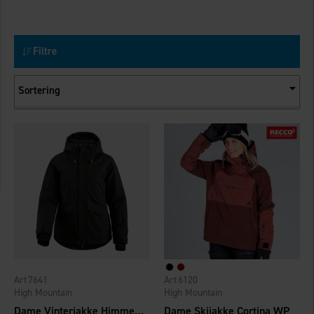
Filtre
Sortering
7641
6120
High Mountain
High Mountain
Dame Vinterjakke Himmelfjäll WP
Dame Skijakke Cortina WP