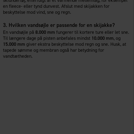
skiundertøj, efterfulgt af et varmende mellemlag, for eksempel
en fleece- eller tynd dunvest. Afslut med skijakken for
beskyttelse mod vind, sne og regn.
3. Hvilken vandsøjle er passende for en skijakke?
En vandsøjle på
8.000 mm
fungerer til kortere ture eller let sne.
Til længere dage på pisten anbefales mindst
10.000 mm
, og
15.000 mm
giver ekstra beskyttelse mod regn og sne. Husk, at
tapede sømme og membran også har betydning for
vandtætheden.