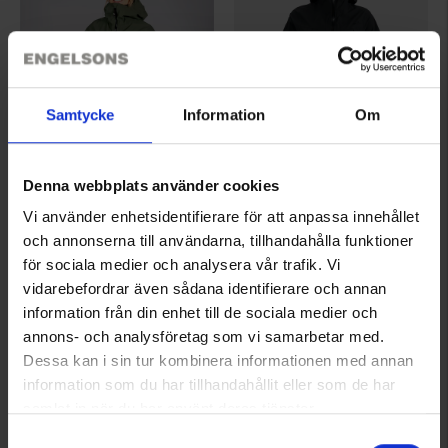
Samtycke
Information
Om
6132
6132
Denna webbplats använder cookies
High Mountain
High Mountain
Vi använder enhetsidentifierare för att anpassa innehållet
Dame Skijakke Alperna 3L
Dame Skijakke Alperna 3L
och annonserna till användarna, tillhandahålla funktioner
1.199 kr.
1.199 kr.
för sociala medier och analysera vår trafik. Vi
Vurdering:
4.3 ud af 5 stjerner
Vurdering:
4.3 ud af 5 stjerner
vidarebefordrar även sådana identifierare och annan
information från din enhet till de sociala medier och
annons- och analysföretag som vi samarbetar med.
Viser 1–8 ud af 8 produkter
Dessa kan i sin tur kombinera informationen med annan
information som du har tillhandahållit eller som de har
samlat in när du har använt deras tjänster.
1
Läs mer om hur vi använder cookies
Samtyckesval