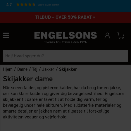
4.7
Baseret på 27231 stemmer
TILBUD – OVER 50% RABAT »
Svensk friluftsliv siden 1974
/
/
/
/
Hjem
Dame
Tøj
Jakker
Skijakker
Skijakker dame
Når sneen falder, og pisterne kalder, har du brug for en jakke,
der kan klare kulden og giver dig bevægelsesfrihed. Engelsons
skijakker til dame er lavet til at holde dig varm, tør og
bevægelig under hele skituren. Med slidstærke materialer og
smarte detaljer er jakken nem at tilpasse til forskellige
aktivitetsniveauer og vejrforhold.