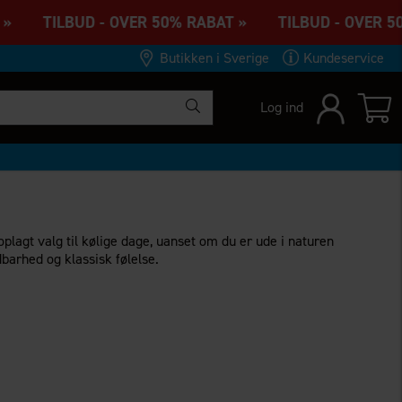
 » TILBUD - OVER 50% RABAT » TILBUD - OVER 50
Butikken i Sverige
Kundeservice
Log ind
 oplagt valg til kølige dage, uanset om du er ude i naturen
dbarhed og klassisk følelse.