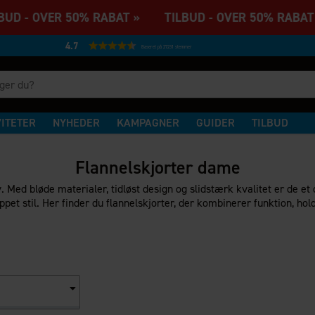
UD - OVER 50% RABAT » TILBUD - OVER 50% RABAT
4.7
Baseret på 27231 stemmer
VITETER
NYHEDER
KAMPAGNER
GUIDER
TILBUD
Flannelskjorter dame
v. Med bløde materialer, tidløst design og slidstærk kvalitet er de et
appet stil. Her finder du flannelskjorter, der kombinerer funktion, hol