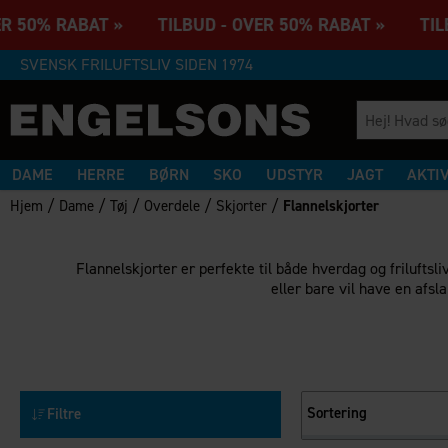
ER 50% RABAT » TILBUD - OVER 50% RABAT » TILB
SVENSK FRILUFTSLIV SIDEN 1974
DAME
HERRE
BØRN
SKO
UDSTYR
JAGT
AKTI
/
/
/
/
/
Hjem
Dame
Tøj
Overdele
Skjorter
Flannelskjorter
Flannelskjorter er perfekte til både hverdag og friluftsli
eller bare vil have en afsl
Sortering
Filtre