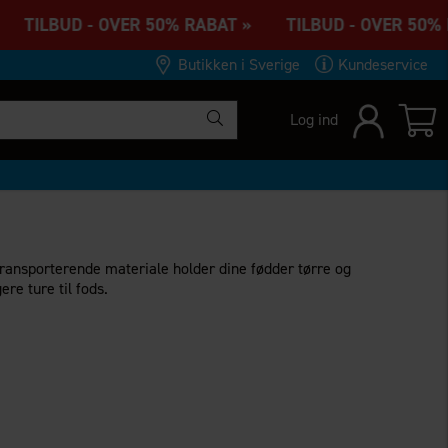
 TILBUD - OVER 50% RABAT » TILBUD - OVER 50% 
Butikken i Sverige
Kundeservice
Log ind
transporterende materiale holder dine fødder tørre og
re ture til fods.