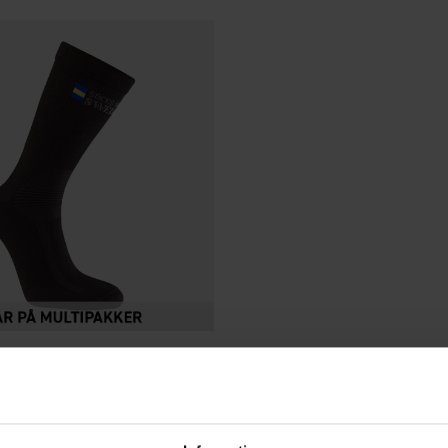
Vurdering:
4.6 ud af 5 stjerner
n
r Coolmax®
r.