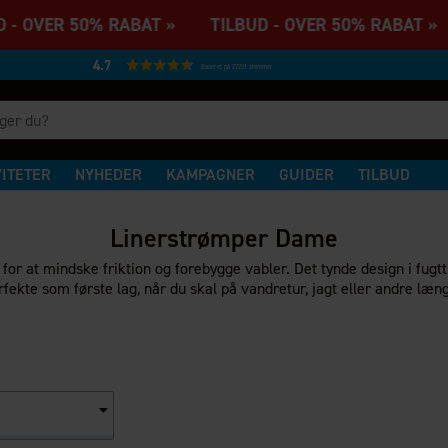
 - OVER 50% RABAT » TILBUD - OVER 50% RABAT »
4.7
Baseret på 27231 stemmer
VITETER
NYHEDER
KAMPAGNER
GUIDER
TILBUD
Linerstrømper Dame
for at mindske friktion og forebygge vabler. Det tynde design i fugt
fekte som første lag, når du skal på vandretur, jagt eller andre længe