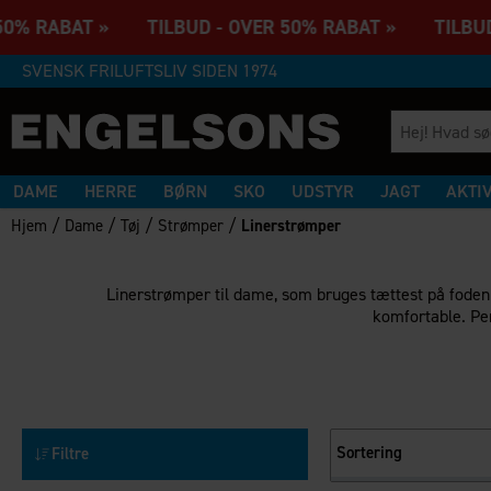
 50% RABAT » TILBUD - OVER 50% RABAT » TILBUD
SVENSK FRILUFTSLIV SIDEN 1974
DAME
HERRE
BØRN
SKO
UDSTYR
JAGT
AKTI
/
/
/
/
Hjem
Dame
Tøj
Strømper
Linerstrømper
Linerstrømper til dame, som bruges tættest på foden 
komfortable. Per
Sortering
Filtre