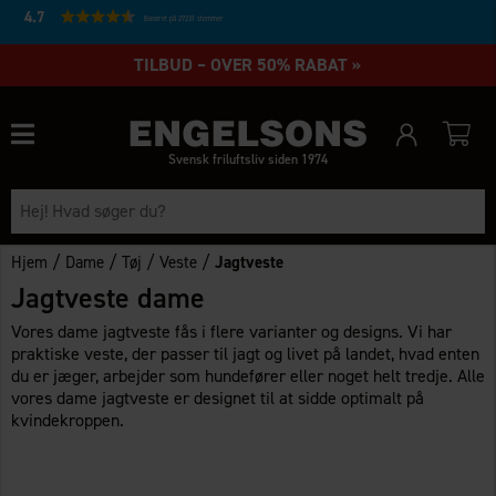
4.7
Baseret på 27231 stemmer
TILBUD – OVER 50% RABAT »
Svensk friluftsliv siden 1974
/
/
/
/
Hjem
Dame
Tøj
Veste
Jagtveste
Jagtveste dame
Vores dame jagtveste fås i flere varianter og designs. Vi har
praktiske veste, der passer til jagt og livet på landet, hvad enten
du er jæger, arbejder som hundefører eller noget helt tredje. Alle
vores dame jagtveste er designet til at sidde optimalt på
kvindekroppen.