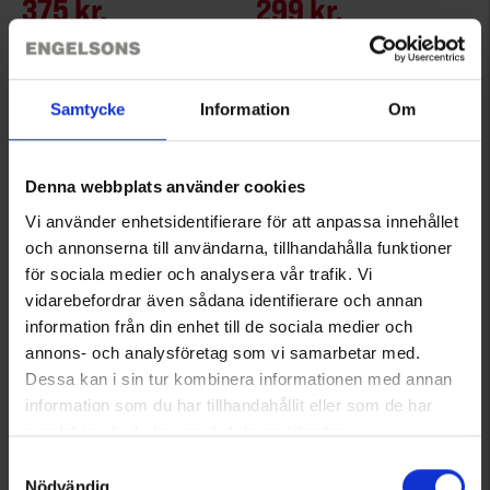
375 kr.
299 kr.
Vurdering:
4.6 ud af 5 stjerner
Vurdering:
4.8 ud af 5 stjerner
Samtycke
Information
Om
Denna webbplats använder cookies
Vi använder enhetsidentifierare för att anpassa innehållet
och annonserna till användarna, tillhandahålla funktioner
för sociala medier och analysera vår trafik. Vi
vidarebefordrar även sådana identifierare och annan
information från din enhet till de sociala medier och
3741
annons- och analysföretag som vi samarbetar med.
Brokared
Dessa kan i sin tur kombinera informationen med annan
Dame Outdoor vest Inverness
information som du har tillhandahållit eller som de har
375 kr.
samlat in när du har använt deras tjänster.
Vurdering:
4.7 ud af 5 stjerner
Läs mer om hur vi använder cookies
Samtyckesval
Nödvändig