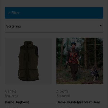
Filtre
Sortering
4848
6745
Brokared
Brokared
Dame Jagtvest
Dame Hundeførervest Bear