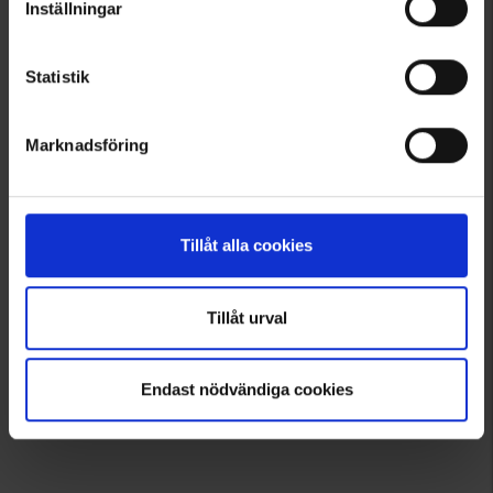
Inställningar
Supplér refleksjakken med en
reflekshue
eller
refleksvanter
for
ekstra god synlighed.
Statistik
Marknadsföring
Tillåt alla cookies
Tillåt urval
Endast nödvändiga cookies