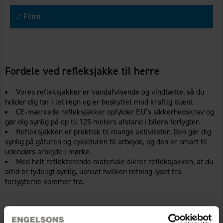
Filtre
Fordele ved refleksjakke til herre
Vores refleksjakker er vandafvisende og vindtætte, så du
holder dig tør i let regn og er beskyttet mod kraftig blæst.
CE-mærkede refleksjakker opfylder EU’s sikkerhedskrav og
gør dig synlig på op til 125 meters afstand i bilens forlygter.
Refleksjakken er praktisk til mange aktiviteter. Den gør dig
synlig på gåturen og cykelturen til arbejde, og den er smart til
udendørs arbejde i mørke.
Med helt reflekterende materiale sikrer refleksjakken, at du
altid er tydeligt synlig, uanset hvilken retning lyset fra
forlygterne kommer fra.
Ofte stillede spørgsmål om refleksjakker til