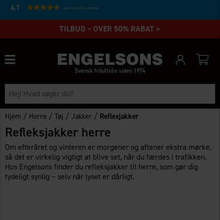
4.7
Baseret på 27231 stemmer
TILBUD – OVER 50% RABAT »
Svensk friluftsliv siden 1974
/
/
/
/
Hjem
Herre
Tøj
Jakker
Reflexjakker
Refleksjakker herre
Om efteråret og vinteren er morgener og aftener ekstra mørke,
så det er virkelig vigtigt at blive set, når du færdes i trafikken.
Hos Engelsons finder du refleksjakker til herre, som gør dig
tydeligt synlig – selv når lyset er dårligt.