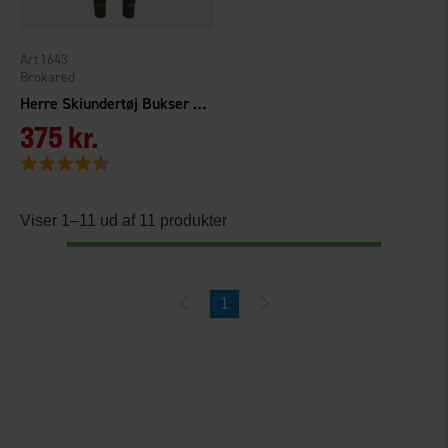
1643
Brokared
Herre Skiundertøj Bukser Tossåsen Merinould
375 kr.
Vurdering:
4.7 ud af 5 stjerner
Viser 1–11 ud af 11 produkter
1