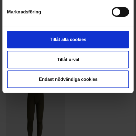
Marknadsföring
Tillåt alla cookies
8550
8550
EP-Collection
EP-Collection
Herre Lange underbukser
Herre Lange underbukser
Tillåt urval
Fra
75 kr.
Fra
75 kr.
Vurdering:
4.5 ud af 5 stjerner
Vurdering:
4.5 ud af 5 stjerner
Endast nödvändiga cookies