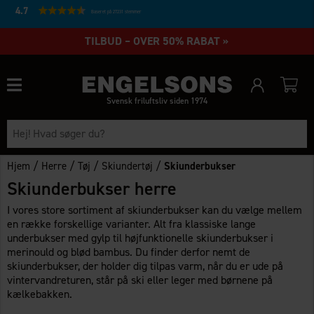
4.7
Baseret på 27231 stemmer
TILBUD – OVER 50% RABAT »
Svensk friluftsliv siden 1974
/
/
/
/
Hjem
Herre
Tøj
Skiundertøj
Skiunderbukser
Skiunderbukser herre
I vores store sortiment af skiunderbukser kan du vælge mellem
en række forskellige varianter. Alt fra klassiske lange
underbukser med gylp til højfunktionelle skiunderbukser i
merinould og blød bambus. Du finder derfor nemt de
skiunderbukser, der holder dig tilpas varm, når du er ude på
vintervandreturen, står på ski eller leger med børnene på
kælkebakken.