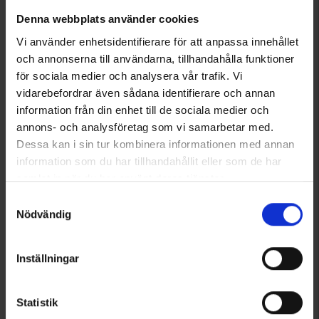
Denna webbplats använder cookies
Vi använder enhetsidentifierare för att anpassa innehållet
och annonserna till användarna, tillhandahålla funktioner
för sociala medier och analysera vår trafik. Vi
vidarebefordrar även sådana identifierare och annan
information från din enhet till de sociala medier och
annons- och analysföretag som vi samarbetar med.
Dessa kan i sin tur kombinera informationen med annan
6352
8550
High Mountain
EP-Collection
information som du har tillhandahållit eller som de har
Herre Skiundertøj Bukser Norberg
Herre Lange underbukser
samlat in när du har använt deras tjänster.
115 kr.
Fra
75 kr.
Läs mer om hur vi använder cookies
Samtyckesval
Nödvändig
Vurdering:
4.4 ud af 5 stjerner
Vurdering:
4.5 ud af 5 stjerner
Inställningar
Statistik