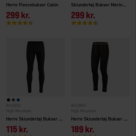
Herre Fleecebukser Cabin
Skiundertøj Bukser Merinould
299 kr.
299 kr.
Vurdering:
4.4 ud af 5 stjerner
Vurdering:
4.5 ud af 5 stjerner
6352
2865
High Mountain
High Mountain
Herre Skiundertøj Bukser Norberg
Herre Skiundertøj Bukser Bambus
115 kr.
189 kr.
Vurdering:
4.4 ud af 5 stjerner
Vurdering:
4.7 ud af 5 stjerner