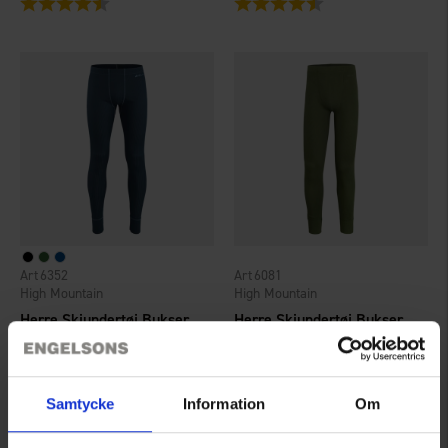
6352
6081
High Mountain
High Mountain
Herre Skiundertøj Bukser Norberg
Herre Skiundertøj Bukser Arvidsjaur
115 kr.
169 kr.
Vurdering:
4.4 ud af 5 stjerner
Vurdering:
4.3 ud af 5 stjerner
Samtycke
Information
Om