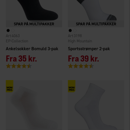
4063
3198
EP-Collection
High Mountain
Ankelsokker Bomuld 3-pak
Sportsstrømper 2-pak
Fra
35 kr.
Fra
39 kr.
Vurdering:
4.3 ud af 5 stjerner
Vurdering:
4.2 ud af 5 stjerner