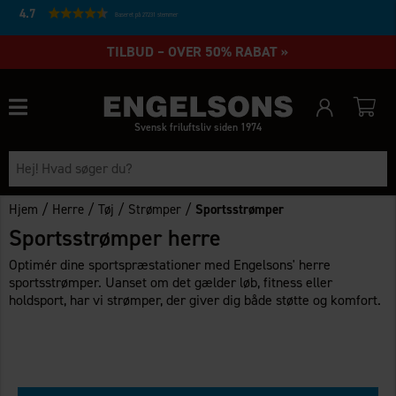
4.7
Baseret på 27231 stemmer
TILBUD – OVER 50% RABAT »
Svensk friluftsliv siden 1974
/
/
/
/
Hjem
Herre
Tøj
Strømper
Sportsstrømper
Sportsstrømper herre
Optimér dine sportspræstationer med Engelsons' herre
sportsstrømper. Uanset om det gælder løb, fitness eller
holdsport, har vi strømper, der giver dig både støtte og komfort.