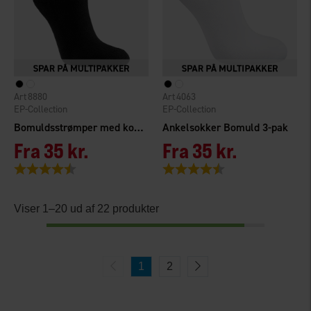
8880
4063
EP-Collection
EP-Collection
Bomuldsstrømper med kort skaft ToeInToe®
Ankelsokker Bomuld 3-pak
Fra
35 kr.
Fra
35 kr.
Vurdering:
4.5 ud af 5 stjerner
Vurdering:
4.3 ud af 5 stjerner
Viser 1–20 ud af 22 produkter
1
2