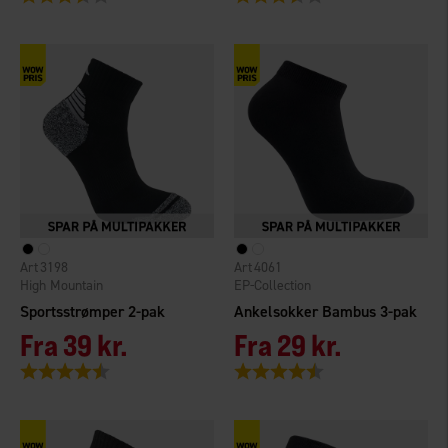
3198
4061
High Mountain
EP-Collection
Sportsstrømper 2-pak
Ankelsokker Bambus 3-pak
Fra
39 kr.
Fra
29 kr.
Vurdering:
4.2 ud af 5 stjerner
Vurdering:
4.4 ud af 5 stjerner