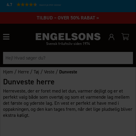
4.7
Baseret på 27231 stemmer
TILBUD – OVER 50% RABAT »
Svensk friluftsliv siden 1974
/
/
/
/
Hjem
Herre
Tøj
Veste
Dunveste
Dunveste herre
Herreveste, der er foret med let dun, varmer dejligt og er et
perfekt valg både som overtøj og som et varmende lag mellem
det første og yderste lag. En vest er perfekt at have med i
oppakningen, og den kan tages frem, når det lige pludselig bliver
ekstra køligt.