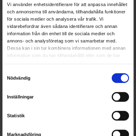
449 kr.
449 kr.
Vi använder enhetsidentifierare för att anpassa innehållet
Vurdering:
4.6 ud af 5 stjerner
Vurdering:
4.6 ud af 5 stjerner
och annonserna till användarna, tillhandahålla funktioner
för sociala medier och analysera vår trafik. Vi
vidarebefordrar även sådana identifierare och annan
Viser 1–2 ud af 2 produkter
information från din enhet till de sociala medier och
annons- och analysföretag som vi samarbetar med.
Dessa kan i sin tur kombinera informationen med annan
1
information som du har tillhandahållit eller som de har
samlat in när du har använt deras tjänster.
Läs mer om hur vi använder cookies
Samtyckesval
Nödvändig
Inställningar
Statistik
Marknadsföring