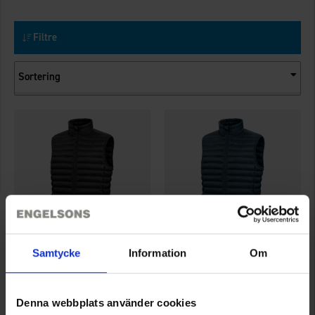
Filtre
Sortering
Samtycke
Information
Om
7882
7882
High Mountain
High Mountain
Herre Dunvest Vancouver
Herre Dunvest Vancouver
Denna webbplats använder cookies