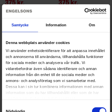
375 kr.
375 kr.
Vurdering:
4.8 ud af 5 stjerner
Vurdering:
4.5 ud af 5 stjerner
Samtycke
Information
Om
Denna webbplats använder cookies
Vi använder enhetsidentifierare för att anpassa innehållet
och annonserna till användarna, tillhandahålla funktioner
för sociala medier och analysera vår trafik. Vi
vidarebefordrar även sådana identifierare och annan
information från din enhet till de sociala medier och
6744
3740
annons- och analysföretag som vi samarbetar med.
Brokared
Brokared
Dessa kan i sin tur kombinera informationen med annan
Herre Hundeførervest Bear
Herre Outdoor vest Inverness
information som du har tillhandahållit eller som de har
299 kr.
375 kr.
samlat in när du har använt deras tjänster.
Vurdering:
4.3 ud af 5 stjerner
Vurdering:
4.4 ud af 5 stjerner
Läs mer om hur vi använder cookies
Samtyckesval
Nödvändig