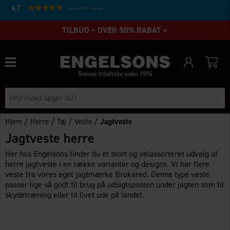
4.7
Baseret på 27231 stemmer
TILBUD – OVER 50% RABAT »
Svensk friluftsliv siden 1974
/
/
/
/
Hjem
Herre
Tøj
Veste
Jagtveste
Jagtveste herre
Her hos Engelsons finder du et stort og velassorteret udvalg af
herre jagtveste i en række varianter og designs. Vi har flere
veste fra vores eget jagtmærke Brokared. Denne type veste
passer lige så godt til brug på udsigtsposten under jagten som til
skydetræning eller til livet ude på landet.