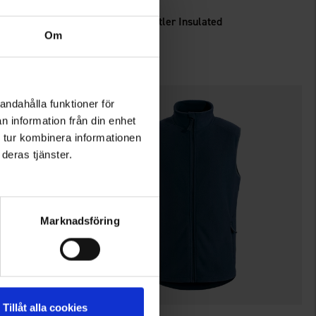
High Mountain
Herre Vest Whistler Insulated
Om
225 kr.
andahålla funktioner för
n information från din enhet
 tur kombinera informationen
deras tjänster.
Marknadsföring
Tillåt alla cookies