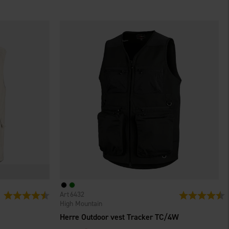
6432
Vurdering:
4.5 ud af 5 stjerner
Vurdering:
4
High Mountain
Herre Outdoor vest Tracker TC/4W