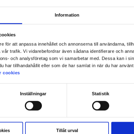
High Mountain
lvest
Herre Fleecevest Orrvik
Information
189 kr.
cookies
e för att anpassa innehållet och annonserna till användarna, tillh
vår trafik. Vi vidarebefordrar även sådana identifierare och anna
nnons- och analysföretag som vi samarbetar med. Dessa kan i sin
har tillhandahållit eller som de har samlat in när du har använt 
r cookies
Inställningar
Statistik
okies
Tillåt urval