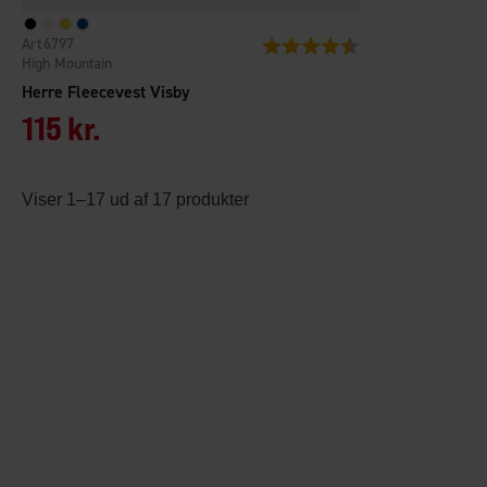
6797
Vurdering:
4.6 ud af 5 stjerner
High Mountain
Herre Fleecevest Visby
115 kr.
Viser 1–17 ud af 17 produkter