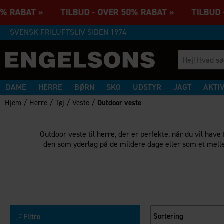
0% RABAT » TILBUD - OVER 50% RABAT » TILBUD -
SVENSK FRILUFTSLIV SIDEN 1974
DAME
HERRE
BØRN
SKO
UDSTYR
JAGT
AKTI
/
/
/
/
Hjem
Herre
Tøj
Veste
Outdoor veste
Outdoor veste til herre, der er perfekte, når du vil ha
den som yderlag på de mildere dage eller som et mellem
Sortering
Filtre