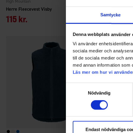
High Mountain
High Mountain
Herre Fleecevest Visby
Herre Softshel
Samtycke
115 kr.
189 kr.
Denna webbplats använder 
Vi använder enhetsidentifierar
sociala medier och analysera 
till de sociala medier och a
med annan information som du 
Läs mer om hur vi använde
Samtyckesval
Nödvändig
Endast nödvändiga co