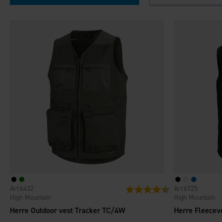
6432
6725
Vurdering:
4.4 ud af 5 stjerner
High Mountain
High Mountain
Herre Outdoor vest Tracker TC/4W
Herre Fleecev