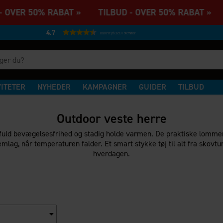
 OVER 50% RABAT » TILBUD - OVER 50% RABAT » T
4.7
Baseret på 27231 stemmer
VITETER
NYHEDER
KAMPAGNER
GUIDER
TILBUD
Outdoor veste herre
ve fuld bevægelsesfrihed og stadig holde varmen. De praktiske lommer
lag, når temperaturen falder. Et smart stykke tøj til alt fra skovtur
hverdagen.