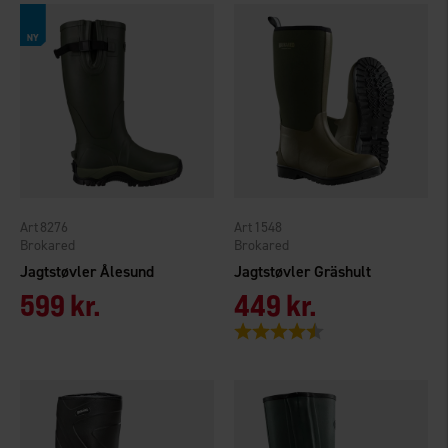
8276
1548
Brokared
Brokared
Jagtstøvler Ålesund
Jagtstøvler Gräshult
599 kr.
449 kr.
Vurdering:
4.3 ud af 5 stjerner