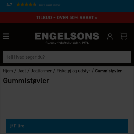
4.7
Baseret på 27231 stemmer
TILBUD – OVER 50% RABAT »
Svensk friluftsliv siden 1974
/
/
/
/
Hjem
Jagt
Jagtformer
Fisketøj og udstyr
Gummistøvler
Gummistøvler
Filtre