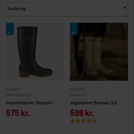
Sortering
8275
8270
High Mountain
Brokared
Gummistøvler Storsjön
Jagtstøvler Bolmen 2.0
575 kr.
599 kr.
Vurdering:
4.0 ud af 5 stjerner