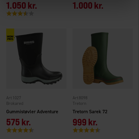
1.050 kr.
1.000 kr.
Vurdering:
3.9 ud af 5 stjerner
1027
8098
Brokared
Tretorn
Gummistøvler Adventure
Tretorn Sarek 72
575 kr.
999 kr.
Vurdering:
4.6 ud af 5 stjerner
Vurdering:
4.7 ud af 5 stjerner