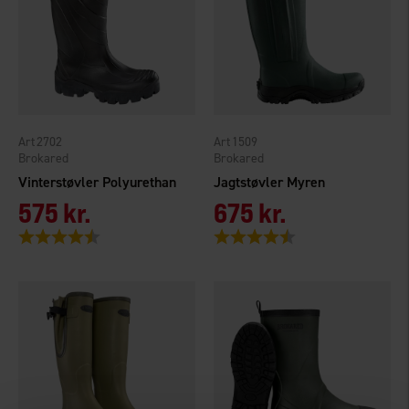
2702
1509
Brokared
Brokared
Vinterstøvler Polyurethan
Jagtstøvler Myren
575 kr.
675 kr.
Vurdering:
4.5 ud af 5 stjerner
Vurdering:
4.3 ud af 5 stjerner