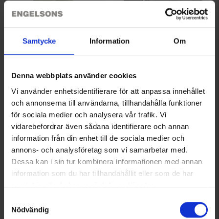
8147
8212
Samtycke
Information
Om
Brokared
Brokared
Jagtstøvler Bolmen
Gummistøvler Brokared
599 kr.
375 kr.
Denna webbplats använder cookies
Vurdering:
4.3 ud af 5 stjerner
Vurdering:
4.2 ud af 5 stjerner
Vi använder enhetsidentifierare för att anpassa innehållet
och annonserna till användarna, tillhandahålla funktioner
för sociala medier och analysera vår trafik. Vi
vidarebefordrar även sådana identifierare och annan
information från din enhet till de sociala medier och
annons- och analysföretag som vi samarbetar med.
Dessa kan i sin tur kombinera informationen med annan
information som du har tillhandahållit eller som de har
samlat in när du har använt deras tjänster.
Läs mer om hur vi använder cookies
Samtyckesval
Nödvändig