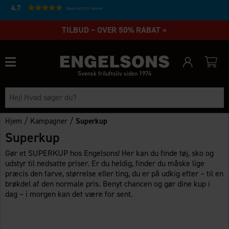
4.7
Baseret på 27231 stemmer
TILBUD – OVER 50% RABAT »
Svensk friluftsliv siden 1974
/
/
Hjem
Kampagner
Superkup
Superkup
Gør et SUPERKUP hos Engelsons! Her kan du finde tøj, sko og
udstyr til nedsatte priser. Er du heldig, finder du måske lige
præcis den farve, størrelse eller ting, du er på udkig efter – til en
brøkdel af den normale pris. Benyt chancen og gør dine kup i
dag – i morgen kan det være for sent.