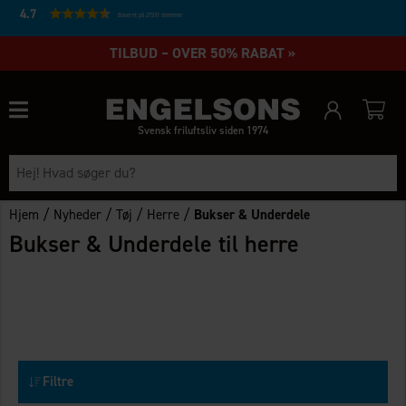
4.7
Baseret på 27231 stemmer
TILBUD – OVER 50% RABAT »
Svensk friluftsliv siden 1974
/
/
/
/
Hjem
Nyheder
Tøj
Herre
Bukser & Underdele
Bukser & Underdele til herre
Filtre