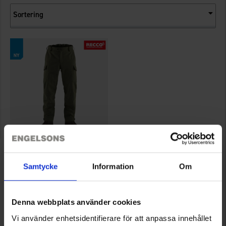
Sortering
3074
Brokared
Samtycke
Information
Om
Herre Jagtbukser Höör WP
899 kr.
Denna webbplats använder cookies
Vi använder enhetsidentifierare för att anpassa innehållet
Viser 1–1 ud af 1 produkter