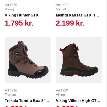
1676
2892
Viking
Meindl
Viking Hunter GTX
Meindl Kansas GTX Herre
1.795 kr.
2.199 kr.
4216
1129
Treksta
Viking
Treksta Tundra Boa 8" HTX
Viking Villrein High GTX Boa