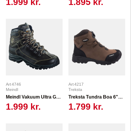
1.999 kr.
1.895 kr.
4746
4217
Meindl
Treksta
Meindl Vakuum Ultra GTX Herre
Treksta Tundra Boa 6" HTX
1.999 kr.
1.799 kr.