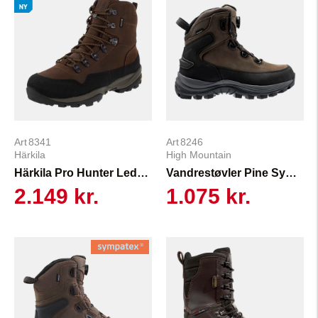
8341
8246
Härkila
High Mountain
Härkila Pro Hunter Ledge 2.0 GTX
Vandrestøvler Pine Sympatex
2.149 kr.
1.075 kr.