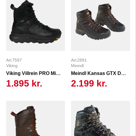
7597
2891
Viking
Meindl
Viking Villrein PRO Mid GTX Herre
Meindl Kansas GTX Dame
1.895 kr.
2.199 kr.