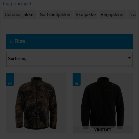
lag-princippet
.
Outdoor jakker
Softshelljakker
Skaljakke
Regnjakker
Træn
Filtre
Sortering