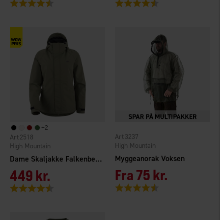
Vurdering:
4.4 ud af 5 stjerner
Vurdering:
4.7 ud af 5 stjerner
+
2
3237
2518
High Mountain
High Mountain
Myggeanorak Voksen
Dame Skaljakke Falkenberg 2.0 WP
Fra
75 kr.
449 kr.
Vurdering:
4.3 ud af 5 stjerner
Vurdering:
4.3 ud af 5 stjerner