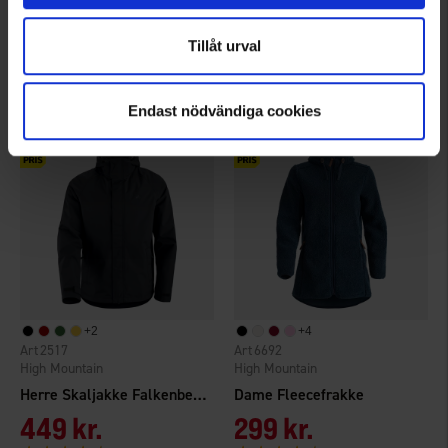
Brokared
Brokared
Herre Jagtjakke Höör WP
Herre Jagtjakke Nimrod Heat WP
Tillåt urval
1.050 kr.
1.499 kr.
Endast nödvändiga cookies
+
2
+
4
2517
6692
High Mountain
High Mountain
Herre Skaljakke Falkenberg 2.0 WP
Dame Fleecefrakke
449 kr.
299 kr.