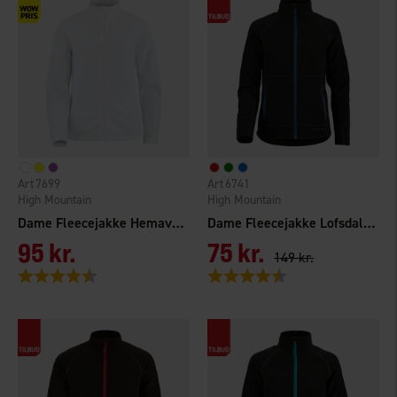
7699
6741
High Mountain
High Mountain
Dame Fleecejakke Hemavan
Dame Fleecejakke Lofsdalen
95 kr.
75 kr.
149 kr.
Vurdering:
4.5 ud af 5 stjerner
Vurdering:
4.5 ud af 5 stjerner