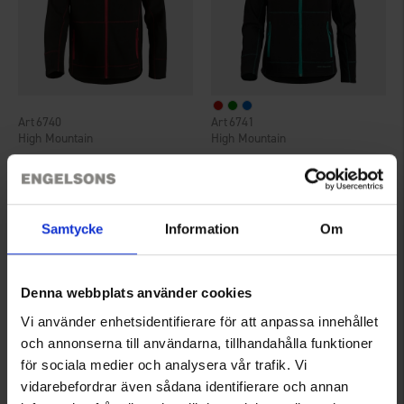
6740
6741
High Mountain
High Mountain
Herre Fleecejakke Lofsdalen
Dame Fleecejakke Lofsdalen
75 kr.
75 kr.
149 kr.
149 kr.
Vurdering:
4.5 ud af 5 stjerner
Vurdering:
4.5 ud af 5 stjerner
Samtycke
Information
Om
Denna webbplats använder cookies
Vi använder enhetsidentifierare för att anpassa innehållet
och annonserna till användarna, tillhandahålla funktioner
för sociala medier och analysera vår trafik. Vi
vidarebefordrar även sådana identifierare och annan