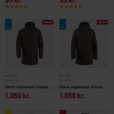
Vurdering:
4.5 ud af 5 stjerner
Vurdering:
4.5 ud af 5 stjerner
6980
6981
Brokared
Brokared
Herre Jagtanorak Vännäs WP
Dame Jagtanorak Vännäs WP
1.050 kr.
1.050 kr.