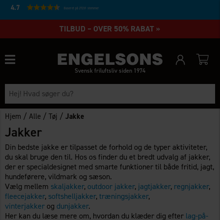
4.7
Baseret på 27231 stemmer
TILBUD – OVER 50% RABAT »
Svensk friluftsliv siden 1974
/
/
/
Hjem
Alle
Tøj
Jakke
Jakker
Din bedste jakke er tilpasset de forhold og de typer aktiviteter,
du skal bruge den til. Hos os finder du et bredt udvalg af jakker,
der er specialdesignet med smarte funktioner til både fritid, jagt,
hundeførere, vildmark og sæson.
Vælg mellem
skaljakker
,
outdoor jakker
,
jagtjakker
,
regnjakker
,
fleecejakker
,
softshelljakker
,
træningsjakker
,
vinterjakker
og
dunjakker
.
Her kan du læse mere om, hvordan du klæder dig efter
lag-på-