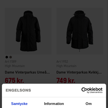
1589
1952
High Mountain
High Mountain
Dame Vinterparkas Umeå WP
Dame Vinterparkas Kvikkjokk WP
675 kr.
749 kr.
Vurdering:
4.5 ud af 5 stjerner
Vurdering:
4.1 ud af 5 stjerner
Samtycke
Information
Om