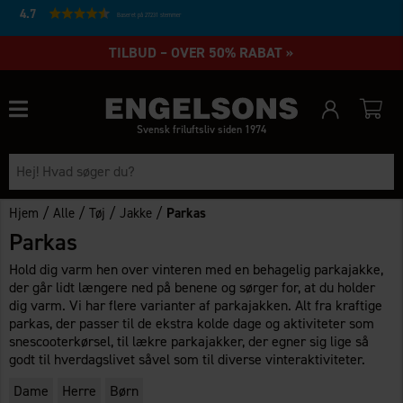
4.7
Baseret på 27231 stemmer
TILBUD – OVER 50% RABAT »
Svensk friluftsliv siden 1974
/
/
/
/
Hjem
Alle
Tøj
Jakke
Parkas
Parkas
Hold dig varm hen over vinteren med en behagelig parkajakke,
der går lidt længere ned på benene og sørger for, at du holder
dig varm. Vi har flere varianter af parkajakken. Alt fra kraftige
parkas, der passer til de ekstra kolde dage og aktiviteter som
snescooterkørsel, til lækre parkajakker, der egner sig lige så
godt til hverdagslivet såvel som til diverse vinteraktiviteter.
Dame
Herre
Børn