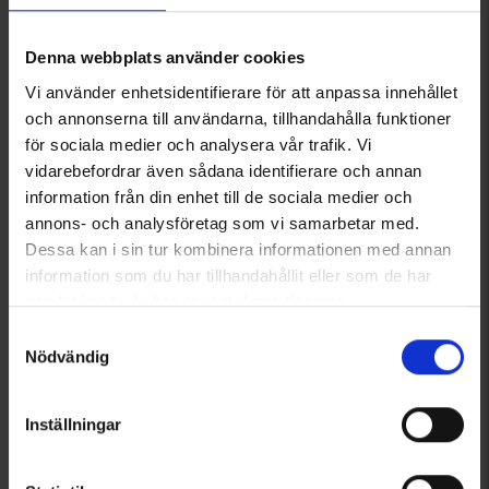
Denna webbplats använder cookies
Vi använder enhetsidentifierare för att anpassa innehållet
och annonserna till användarna, tillhandahålla funktioner
för sociala medier och analysera vår trafik. Vi
vidarebefordrar även sådana identifierare och annan
information från din enhet till de sociala medier och
3010
3011
High Mountain
High Mountain
annons- och analysföretag som vi samarbetar med.
Herre Vinterparkas Aspen WP
Dame Vinterparkas Aspen WP
Dessa kan i sin tur kombinera informationen med annan
599 kr.
599 kr.
information som du har tillhandahållit eller som de har
samlat in när du har använt deras tjänster.
Vurdering:
4.6 ud af 5 stjerner
Vurdering:
4.6 ud af 5 stjerner
Läs mer om hur vi använder cookies
Samtyckesval
Nödvändig
Inställningar