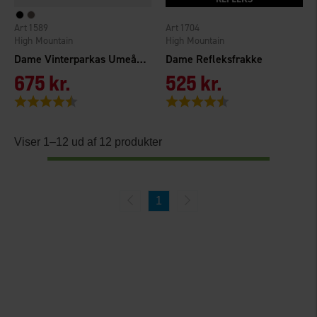
1589
1704
High Mountain
High Mountain
Dame Vinterparkas Umeå WP
Dame Refleksfrakke
675 kr.
525 kr.
Vurdering:
4.5 ud af 5 stjerner
Vurdering:
4.6 ud af 5 stjerner
Viser 1–12 ud af 12 produkter
1