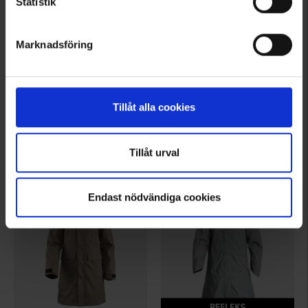
Statistik
Marknadsföring
3010
1588
High Mountain
High Mountain
Herre Vinterparkas Aspen WP
Herre Vinterparkas Umeå WP
Tillåt alla cookies
599 kr.
675 kr.
Vurdering:
4.6 ud af 5 stjerner
Vurdering:
4.4 ud af 5 stjerner
Tillåt urval
Endast nödvändiga cookies