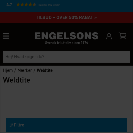
4.7
Baseret på 27232 stemmer
TILBUD – OVER 50% RABAT »
Svensk friluftsliv siden 1974
/
/
Hjem
Mærker
Weldtite
Weldtite
Filtre